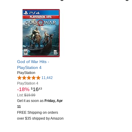
God of War Hits -
PlayStation 4
PlayStation
11,442
PlayStation 4
-18%
16
$
43
List:
$19.99
Get it as soon as
Friday, Apr
11
FREE Shipping on orders
over $35 shipped by Amazon