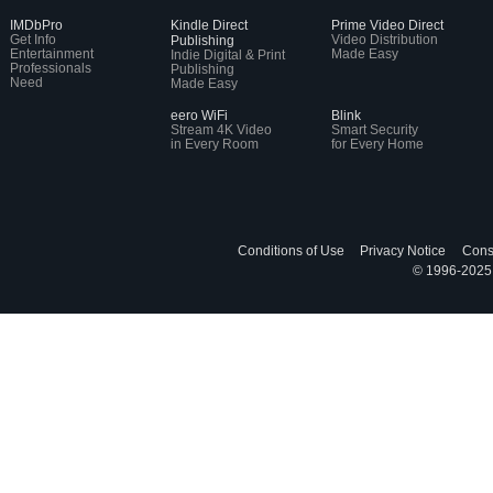
IMDbPro
Kindle Direct
Prime Video Direct
Get Info
Video Distribution
Publishing
Entertainment
Made Easy
Indie Digital & Print
Professionals
Publishing
Need
Made Easy
eero WiFi
Blink
Stream 4K Video
Smart Security
in Every Room
for Every Home
Conditions of Use
Privacy Notice
Cons
© 1996-2025, 