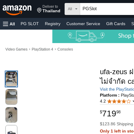
Deliver to
All
Thailand
PG SLOT
Registry
Customer Service
Gift Cards
S
All
›
›
Video Games
PlayStation 4
Consoles
ufa-zeus 
ไม่จำกัด c
Visit the PlayStat
Platform :
PlaySt
4.2
719
$
98
$123.86 Shipping
Only 1 left in st