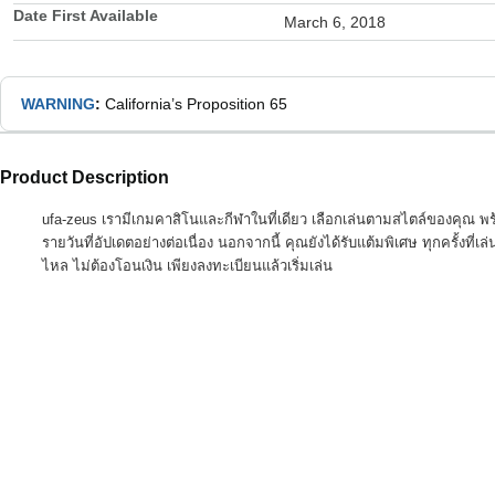
Date First Available
March 6, 2018
WARNING
:
California’s Proposition 65
Product Description
ufa-zeus เรามีเกมคาสิโนและกีฬาในที่เดียว เลือกเล่นตามสไตล์ของคุณ พ
รายวันที่อัปเดตอย่างต่อเนื่อง นอกจากนี้ คุณยังได้รับแต้มพิเศษ ทุกครั้งที
ไหล ไม่ต้องโอนเงิน เพียงลงทะเบียนแล้วเริ่มเล่น