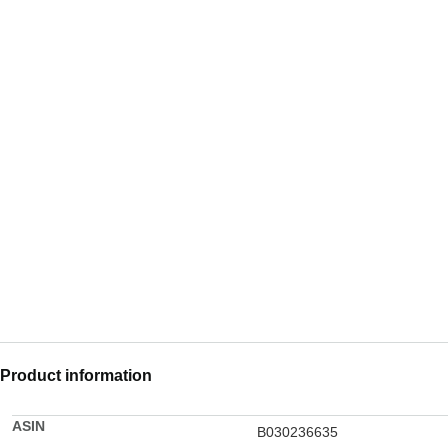
Product information
ASIN
B030236635