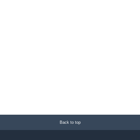
Back to top