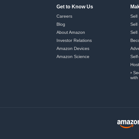
Get to Know Us
Mak
Careers
Sell
Blog
Sell
About Amazon
Sell
Investor Relations
Beco
Amazon Devices
Adve
Amazon Science
Self
Hos
›
Se
with