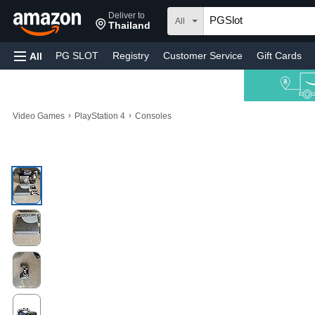
Deliver to
All
Thailand
PG SLOT
Registry
Customer Service
Gift Cards
All
›
›
Video Games
PlayStation 4
Consoles