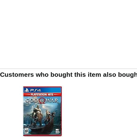
Customers who bought this item also bough