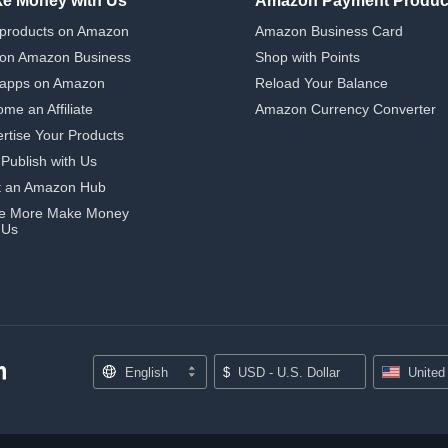
e Money with Us
Amazon Payment Produc
 products on Amazon
Amazon Business Card
 on Amazon Business
Shop with Points
 apps on Amazon
Reload Your Balance
me an Affiliate
Amazon Currency Converter
rtise Your Products
-Publish with Us
t an Amazon Hub
e More Make Money
 Us
English
$
USD - U.S. Dollar
United