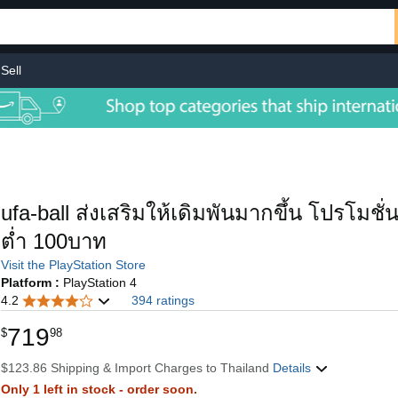
Sell
ufa-ball ส่งเสริมให้เดิมพันมากขึ้น โปรโมชั่
ต่ำ 100บาท
Visit the PlayStation Store
Platform :
PlayStation 4
4.2
394 ratings
719
$
98
$123.86 Shipping & Import Charges to Thailand
Details
Only 1 left in stock - order soon.