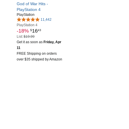
God of War Hits -
PlayStation 4
PlayStation
11,442
PlayStation 4
-18%
16
$
43
List:
$19.99
Get it as soon as
Friday, Apr
11
FREE Shipping on orders
over $35 shipped by Amazon