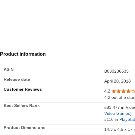
Product information
ASIN
B030236635
Release date
April 20, 2018
Customer Reviews
4.2
4.2 out of 5 star
Best Sellers Rank
#83,477 in Vid
Video Games
)
#116 in
PlaySta
Product Dimensions
14.3 x 4.5 x 17