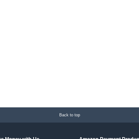
Back to top