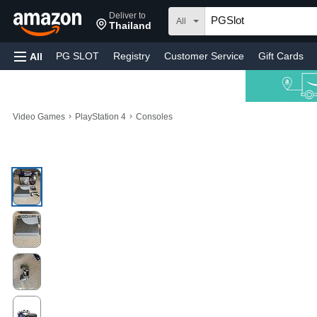
Deliver to
All
Thailand
PG SLOT
Registry
Customer Service
Gift Cards
All
›
›
Video Games
PlayStation 4
Consoles