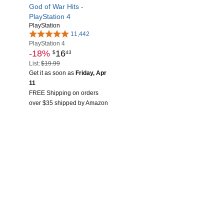
God of War Hits -
PlayStation 4
PlayStation
11,442
PlayStation 4
-18%
16
$
43
List:
$19.99
Get it as soon as
Friday, Apr
11
FREE Shipping on orders
over $35 shipped by Amazon