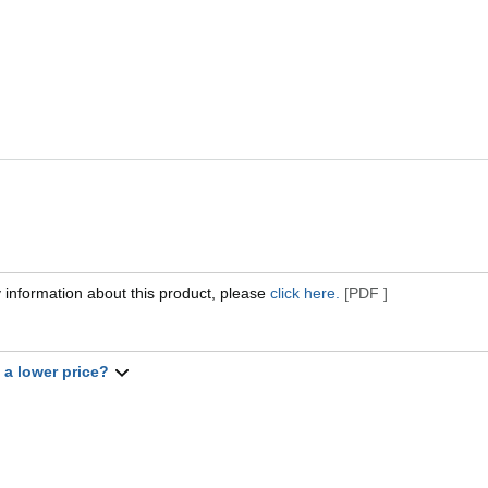
 information about this product, please
click here.
[PDF ]
t a lower price?