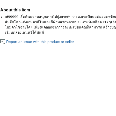
About this item
uf99999 เริ่มต้นความสนุกแบบไม่ยุ่งยากกับการลงทะเบียนสมัครสมาชิกเ
สัมผัสโลกแห่งเกมคาสิโนและกีฬาหลากหลายประเภท ทั้งสล็อต PG รูเล็
ไม่มีค่าใช้จ่ายใดๆ เพียงแค่ออกจากการลงทะเบียนคุณก็สามารถ สร้างบัญช
เริ่มทดลองเล่นฟรีได้ทันที
Report an issue with this product or seller