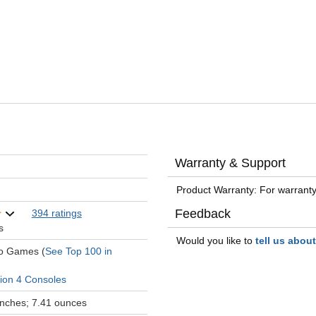
Warranty & Support
Product Warranty: For warranty
Feedback
394 ratings
s
Would you like to
tell us abou
eo Games (
See Top 100 in
tion 4 Consoles
 inches; 7.41 ounces