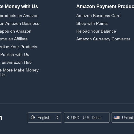
e Money with Us
Amazon Payment Produc
 products on Amazon
Amazon Business Card
 on Amazon Business
Shop with Points
 apps on Amazon
Reload Your Balance
me an Affiliate
Amazon Currency Converter
rtise Your Products
-Publish with Us
t an Amazon Hub
e More Make Money
 Us
English
$
USD - U.S. Dollar
United