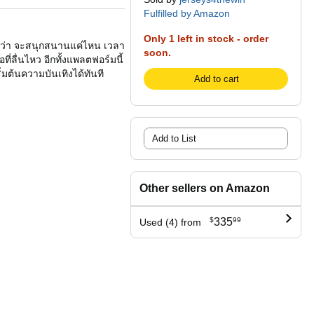
Fulfilled by Amazon
Only 1 left in stock - order
ด้ว่า จะสนุกสนานแค่ไหน เวลา
soon.
่ลื่นไหว อีกทั้งแพลตฟอร์มนี้
่มต้นความบันเทิงได้ทันที
Add to cart
Add to List
Other sellers on Amazon
$
335
99
Used (4) from