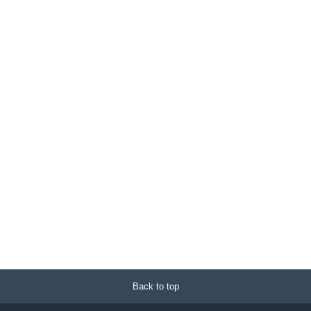
Back to top