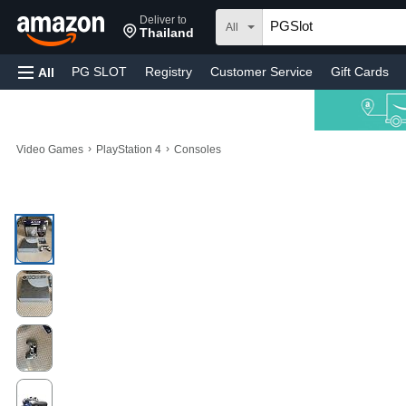
Deliver to
All
Thailand
PG SLOT
Registry
Customer Service
Gift Cards
All
›
›
Video Games
PlayStation 4
Consoles