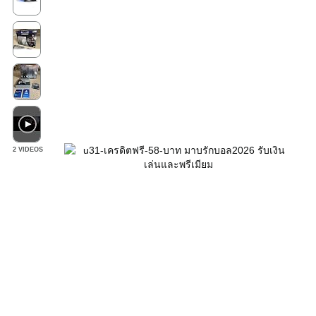
2 VIDEOS