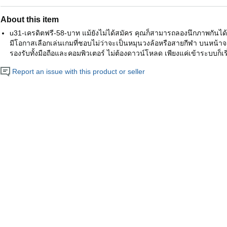
About this item
u31-เครดิตฟรี-58-บาท แม้ยังไม่ได้สมัคร คุณก็สามารถลองนึกภาพกันไ
มีโอกาสเลือกเล่นเกมที่ชอบไม่ว่าจะเป็นหมุนวงล้อหรือสายกีฬา บนหน้าจอที
รองรับทั้งมือถือและคอมพิวเตอร์ ไม่ต้องดาวน์โหลด เพียงแค่เข้าระบบก็เริ
Report an issue with this product or seller