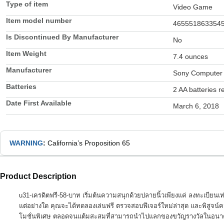
Type of item
Video Game
Item model number
465551863354
Is Discontinued By Manufacturer
No
Item Weight
7.4 ounces
Manufacturer
Sony Computer 
Batteries
2 AA batteries r
Date First Available
March 6, 2018
WARNING
:
California’s Proposition 65
Product Description
u31-เครดิตฟรี-58-บาท เริ่มต้นความสนุกด้วยปลายนิ้วเพียงแค่ ลงทะเบียนเท่
แต่อย่างใด คุณจะได้ทดลองเล่นฟรี ตรวจสอบฟีเจอร์ใหม่ล่าสุด และพิสูจน์
โมชั่นพิเศษ ตลอดจนแต้มสะสมที่สามารถนำไปแลกของขวัญรางวัลในอน