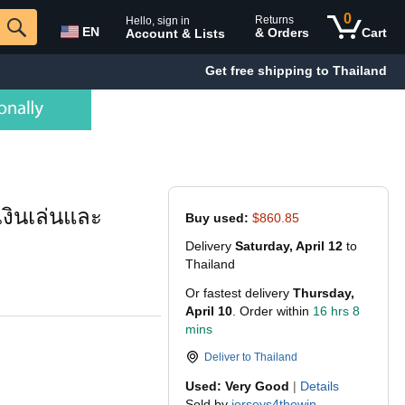
0
Returns
Hello, sign in
EN
& Orders
Cart
Account & Lists
Get free shipping to Thailand
งินเล่นและ
Buy used:
$860.85
Delivery
Saturday, April 12
to
Thailand
Or fastest delivery
Thursday,
April 10
. Order within
16 hrs 8
mins
Deliver to
Thailand
Used: Very Good
|
Details
Sold by
jerseys4thewin