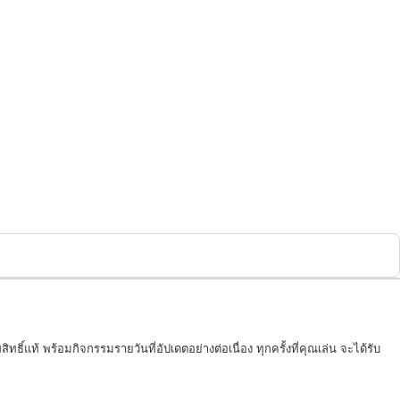
์แท้ พร้อมกิจกรรมรายวันที่อัปเดตอย่างต่อเนื่อง ทุกครั้งที่คุณเล่น จะได้รับ