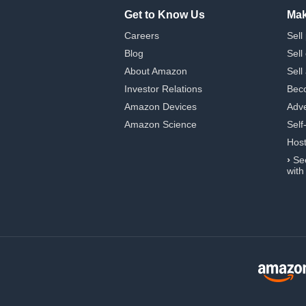
Get to Know Us
Mak
Careers
Sell
Blog
Sell
About Amazon
Sell
Investor Relations
Beco
Amazon Devices
Adve
Amazon Science
Self
Hos
›
Se
with