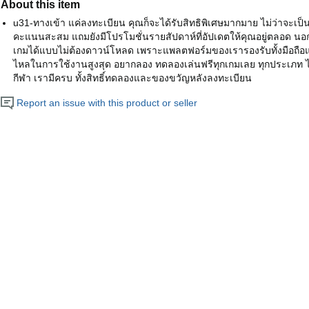
About this item
u31-ทางเข้า แค่ลงทะเบียน คุณก็จะได้รับสิทธิพิเศษมากมาย ไม่ว่าจะเป
คะแนนสะสม แถมยังมีโปรโมชั่นรายสัปดาห์ที่อัปเดตให้คุณอยู่ตลอด นอก
เกมได้แบบไม่ต้องดาวน์โหลด เพราะแพลตฟอร์มของเรารองรับทั้งมือถือแ
ไหลในการใช้งานสูงสุด อยากลอง ทดลองเล่นฟรีทุกเกมเลย ทุกประเภท ไม
กีฬา เรามีครบ ทั้งสิทธิ์ทดลองและของขวัญหลังลงทะเบียน
Report an issue with this product or seller