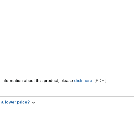
 information about this product, please
click here.
[PDF ]
t a lower price?