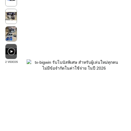
2 VIDEOS