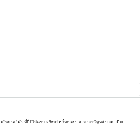
หรือสายกีฬา ที่นี่มีให้ครบ พร้อมสิทธิ์ทดลองและของขวัญหลังลงทะเบียน