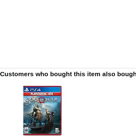
Customers who bought this item also bough