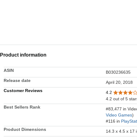
Product information
ASIN
B030236635
Release date
April 20, 2018
Customer Reviews
4.2
4.2 out of 5 star
Best Sellers Rank
#83,477 in Vid
Video Games
)
#116 in
PlaySta
Product Dimensions
14.3 x 4.5 x 17