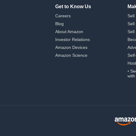
Get to Know Us
Mak
Careers
Sell
Blog
Sell
About Amazon
Sell
Investor Relations
Beco
Amazon Devices
Adve
Amazon Science
Self
Hos
›
Se
with