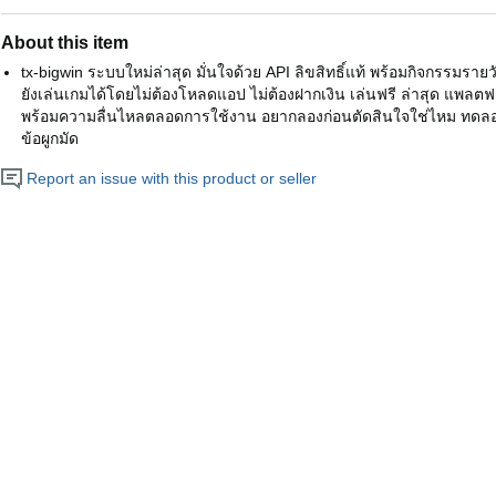
About this item
tx-bigwin ระบบใหม่ล่าสุด มั่นใจด้วย API ลิขสิทธิ์แท้ พร้อมกิจกรรมรายวั
ยังเล่นเกมได้โดยไม่ต้องโหลดแอป ไม่ต้องฝากเงิน เล่นฟรี ล่าสุด แพลตฟ
พร้อมความลื่นไหลตลอดการใช้งาน อยากลองก่อนตัดสินใจใช่ไหม ทดลองเล
ข้อผูกมัด
Report an issue with this product or seller