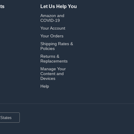
ts
Let Us Help You
Amazon and
COVID-19
Your Account
Your Orders
Shipping Rates &
Policies
Returns &
Replacements
Manage Your
Content and
Devices
Help
 States