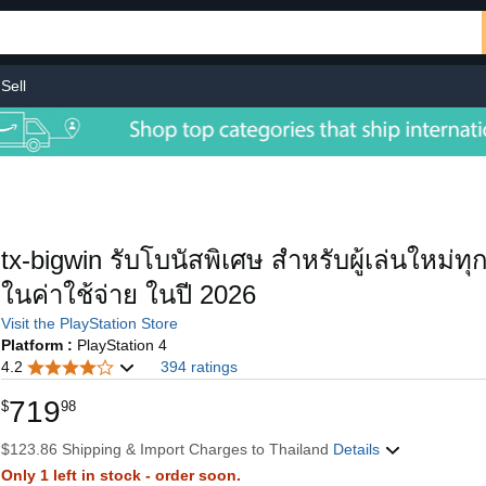
Sell
tx-bigwin รับโบนัสพิเศษ สำหรับผู้เล่นใหม่ทุ
ในค่าใช้จ่าย ในปี 2026
Visit the PlayStation Store
Platform :
PlayStation 4
4.2
394 ratings
719
$
98
$123.86 Shipping & Import Charges to Thailand
Details
Only 1 left in stock - order soon.