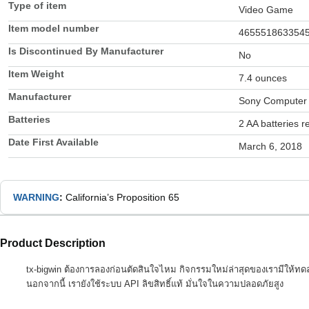
Type of item
Video Game
Item model number
465551863354
Is Discontinued By Manufacturer
No
Item Weight
7.4 ounces
Manufacturer
Sony Computer 
Batteries
2 AA batteries r
Date First Available
March 6, 2018
WARNING
:
California’s Proposition 65
Product Description
tx-bigwin ต้องการลองก่อนตัดสินใจไหม กิจกรรมใหม่ล่าสุดของเรามีให้ทดล
นอกจากนี้ เรายังใช้ระบบ API ลิขสิทธิ์แท้ มั่นใจในความปลอดภัยสูง