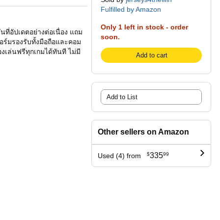
Fulfilled by Amazon
Only 1 left in stock - order
นที่อัปเดตอย่างต่อเนื่อง แถม
soon.
อร์มรองรับทั้งมือถือและคอม
่นฟรีทุกเกมได้ทันที ไม่มี
Add to cart
Add to List
Other sellers on Amazon
$
335
99
Used (4) from