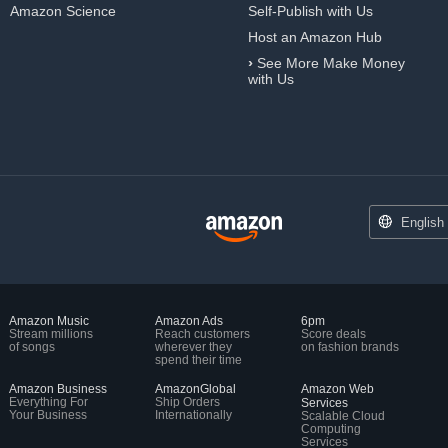
Amazon Science
Self-Publish with Us
Host an Amazon Hub
›
See More Make Money
with Us
English
Amazon Music
Amazon Ads
6pm
Stream millions
Reach customers
Score deals
of songs
wherever they
on fashion brands
spend their time
Amazon Business
AmazonGlobal
Amazon Web
Everything For
Ship Orders
Services
Your Business
Internationally
Scalable Cloud
Computing
Services