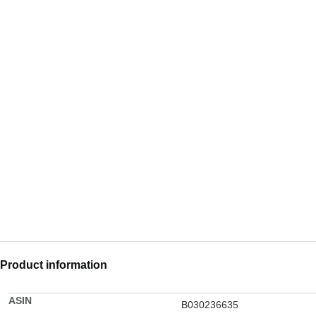
Product information
ASIN
B030236635