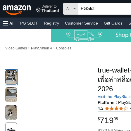
Deliver to
All
Thailand
PG SLOT
Registry
Customer Service
Gift Cards
S
All
›
›
Video Games
PlayStation 4
Consoles
true-wallet
เพื่อล่าสล
2026
Visit the PlayStat
Platform :
PlaySt
4.2
719
$
98
$123.86 Shipping