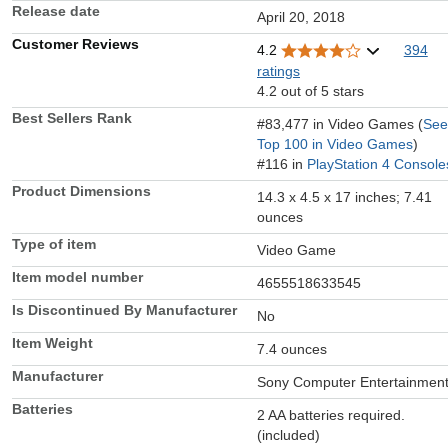
Release date
April 20, 2018
Customer Reviews
4.2
394
ratings
4.2 out of 5 stars
Best Sellers Rank
#83,477 in Video Games (
See
Top 100 in Video Games
)
#116 in
PlayStation 4 Console
Product Dimensions
14.3 x 4.5 x 17 inches; 7.41
ounces
Type of item
Video Game
Item model number
4655518633545
Is Discontinued By Manufacturer
No
Item Weight
7.4 ounces
Manufacturer
Sony Computer Entertainmen
Batteries
2 AA batteries required.
(included)