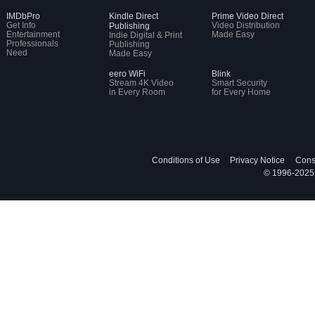
IMDbPro
Kindle Direct
Prime Video Direct
Get Info
Video Distribution
Publishing
Entertainment
Made Easy
Indie Digital & Print
Professionals
Publishing
Need
Made Easy
eero WiFi
Blink
Stream 4K Video
Smart Security
in Every Room
for Every Home
Conditions of Use
Privacy Notice
Cons
© 1996-2025, 