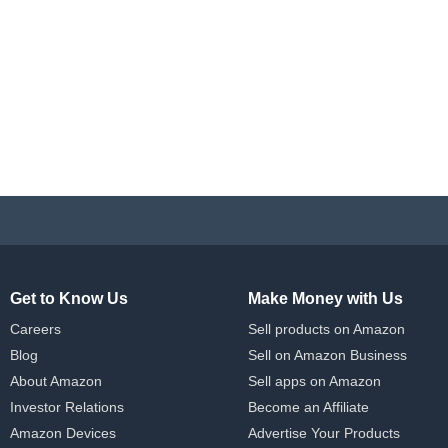
Get to Know Us
Make Money with Us
Careers
Sell products on Amazon
Blog
Sell on Amazon Business
About Amazon
Sell apps on Amazon
Investor Relations
Become an Affiliate
Amazon Devices
Advertise Your Products