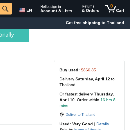
0
Returns
Hello, sign in
EN
& Orders
Cart
Account & Lists
Get free shipping to Thailand
Buy used:
$860.85
Delivery
Saturday, April 12
to
Thailand
Or fastest delivery
Thursday,
April 10
. Order within
16 hrs 8
mins
Deliver to
Thailand
Used: Very Good
|
Details
Sold by
jerseys4thewin