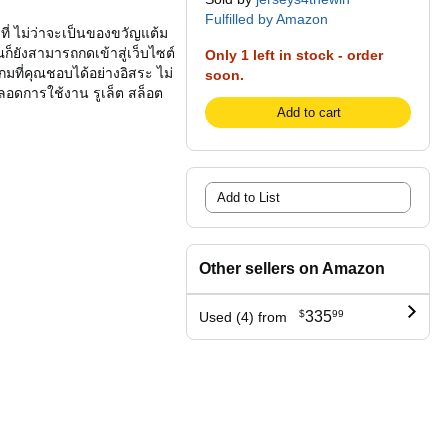
Fulfilled by Amazon
ี่ ไม่ว่าจะเป็นของขวัญแต้ม
ณก็ยังสามารถกดเข้าสู่เว็บไซต์
Only 1 left in stock - order
กมที่คุณชอบได้อย่างอิสระ ไม่
soon.
อดการใช้งาน รูเล็ต สล็อต
Add to cart
Add to List
Other sellers on Amazon
$
335
99
Used (4) from