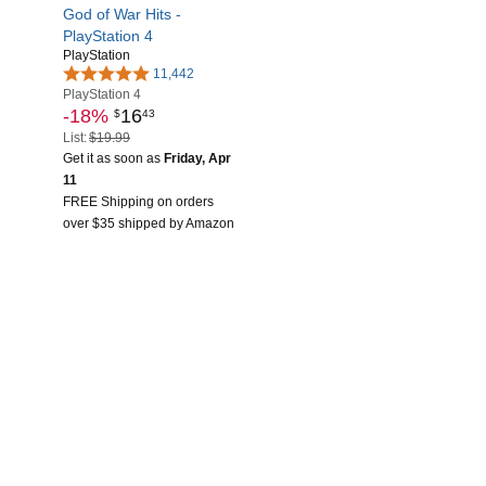
God of War Hits -
PlayStation 4
PlayStation
11,442
PlayStation 4
-18%
16
$
43
List:
$19.99
Get it as soon as
Friday, Apr
11
FREE Shipping on orders
over $35 shipped by Amazon