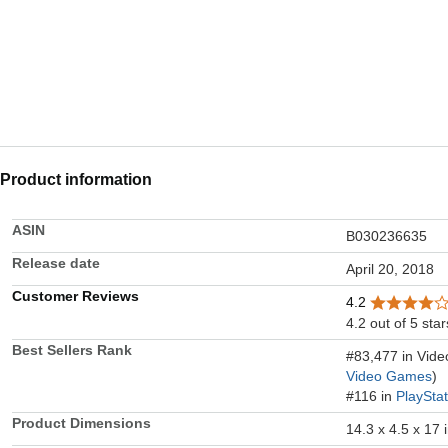
Product information
ASIN
B030236635
Release date
April 20, 2018
Customer Reviews
4.2
4.2 out of 5 star
Best Sellers Rank
#83,477 in Vid
Video Games
)
#116 in
PlaySta
Product Dimensions
14.3 x 4.5 x 17