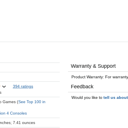
Warranty & Support
Product Warranty: For warranty
Feedback
394 ratings
s
Would you like to
tell us abou
eo Games (
See Top 100 in
tion 4 Consoles
 inches; 7.41 ounces