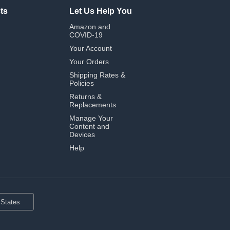
ts
Let Us Help You
Amazon and
COVID-19
Your Account
Your Orders
Shipping Rates &
Policies
Returns &
Replacements
Manage Your
Content and
Devices
Help
 States