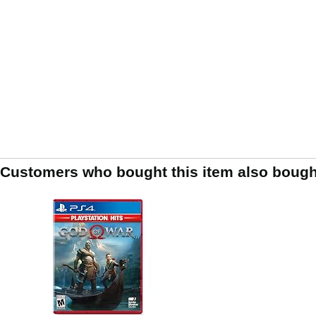
Customers who bought this item also bough