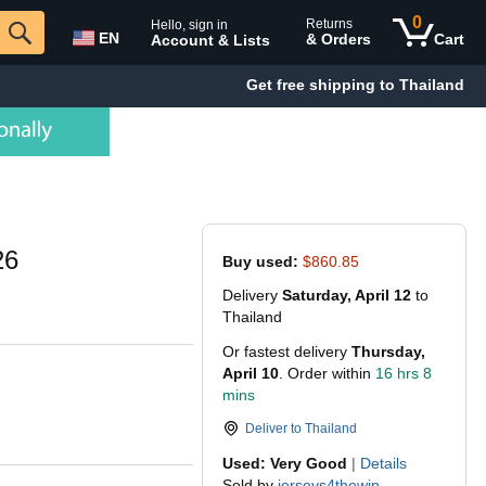
0
Returns
Hello, sign in
EN
& Orders
Cart
Account & Lists
Get free shipping to Thailand
26
Buy used:
$860.85
Delivery
Saturday, April 12
to
Thailand
Or fastest delivery
Thursday,
April 10
. Order within
16 hrs 8
mins
Deliver to
Thailand
Used: Very Good
|
Details
Sold by
jerseys4thewin