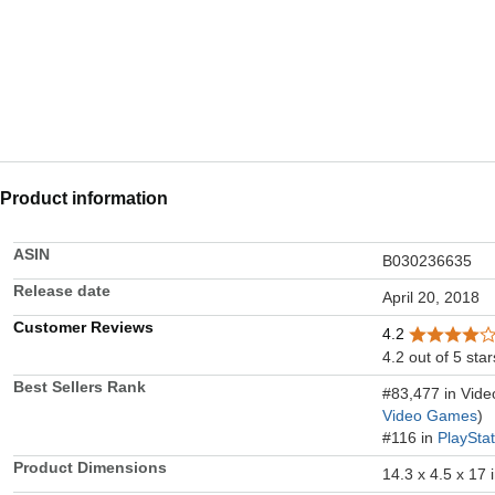
Product information
ASIN
B030236635
Release date
April 20, 2018
Customer Reviews
4.2
4.2 out of 5 star
Best Sellers Rank
#83,477 in Vid
Video Games
)
#116 in
PlaySta
Product Dimensions
14.3 x 4.5 x 17