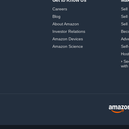
Get to Know Us
Mak
Careers
Sell
Blog
Sell
About Amazon
Sell
Investor Relations
Beco
Amazon Devices
Adve
Amazon Science
Self
Hos
›
Se
with