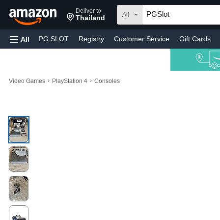
Deliver to
All
Thailand
PG SLOT
Registry
Customer Service
Gift Cards
All
›
›
Video Games
PlayStation 4
Consoles