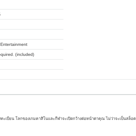
5
Entertainment
equired. (included)
งทะเบียน โลกของเกมคาสิโนและกีฬาจะเปิดกว้างต่อหน้าตาคุณ ไม่ว่าจะเป็นสล็อต P