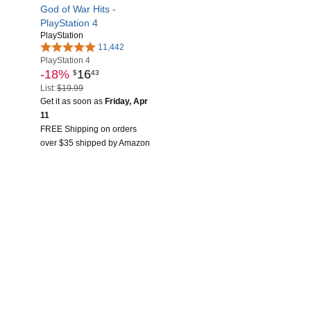
God of War Hits -
PlayStation 4
PlayStation
11,442
PlayStation 4
-18%
16
$
43
List:
$19.99
Get it as soon as
Friday, Apr
11
FREE Shipping on orders
over $35 shipped by Amazon