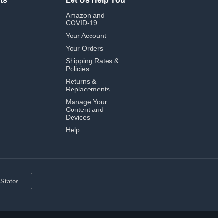
ts
Let Us Help You
Amazon and
COVID-19
Your Account
Your Orders
Shipping Rates &
Policies
Returns &
Replacements
Manage Your
Content and
Devices
Help
 States