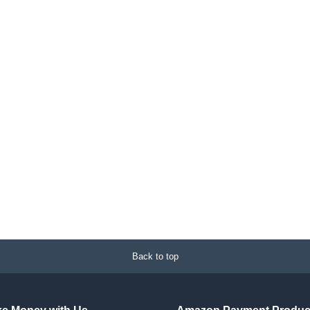
Back to top