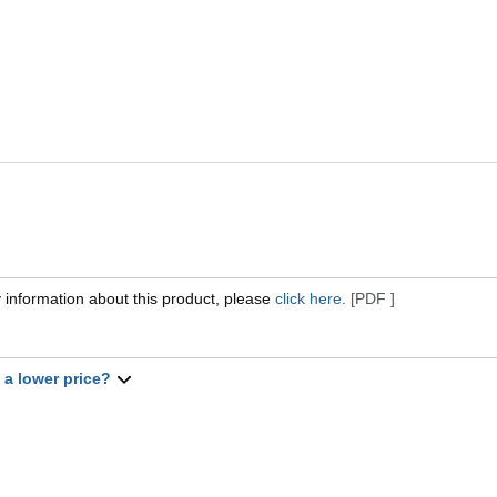
 information about this product, please
click here.
[PDF ]
t a lower price?