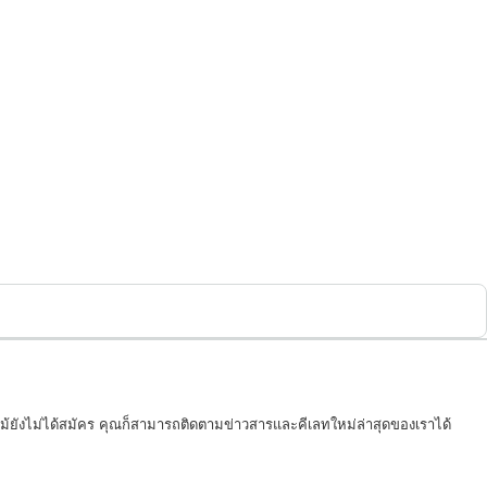
แม้ยังไม่ได้สมัคร คุณก็สามารถติดตามข่าวสารและคีเลทใหม่ล่าสุดของเราได้