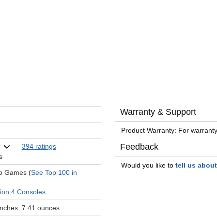
Warranty & Support
Product Warranty: For warranty
Feedback
394 ratings
s
Would you like to
tell us abou
eo Games (
See Top 100 in
tion 4 Consoles
 inches; 7.41 ounces