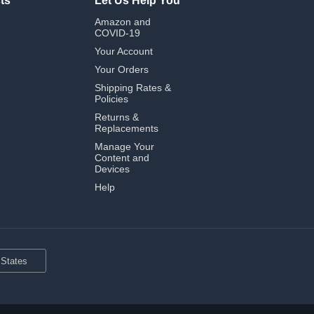
ts
Let Us Help You
Amazon and
COVID-19
Your Account
Your Orders
Shipping Rates &
Policies
Returns &
Replacements
Manage Your
Content and
Devices
Help
 States