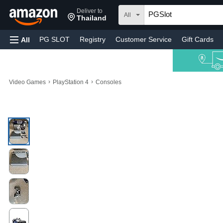
Deliver to
All
Thailand
PG SLOT
Registry
Customer Service
Gift Cards
All
›
›
Video Games
PlayStation 4
Consoles