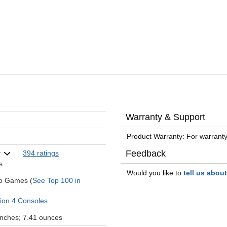
Warranty & Support
Product Warranty: For warranty
Feedback
394 ratings
s
Would you like to
tell us abou
eo Games (
See Top 100 in
tion 4 Consoles
 inches; 7.41 ounces