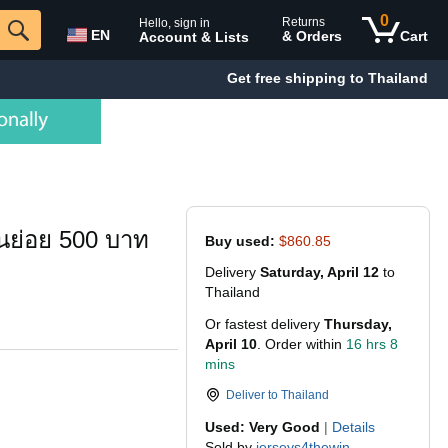
0
Returns
Hello, sign in
EN
& Orders
Cart
Account & Lists
Get free shipping to Thailand
งินย่อย 500 บาท
Buy used:
$860.85
Delivery
Saturday, April 12
to
Thailand
Or fastest delivery
Thursday,
April 10
. Order within
16 hrs 8
mins
Deliver to
Thailand
Used: Very Good
|
Details
Sold by
jerseys4thewin