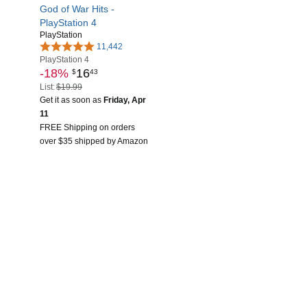
God of War Hits -
PlayStation 4
PlayStation
11,442
PlayStation 4
-18%
16
$
43
List:
$19.99
Get it as soon as
Friday, Apr
11
FREE Shipping on orders
over $35 shipped by Amazon