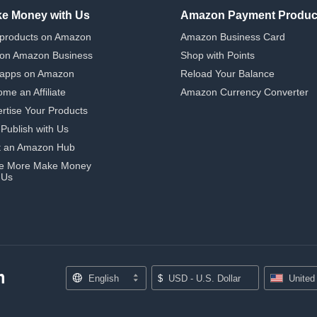
e Money with Us
Amazon Payment Produc
 products on Amazon
Amazon Business Card
 on Amazon Business
Shop with Points
 apps on Amazon
Reload Your Balance
me an Affiliate
Amazon Currency Converter
rtise Your Products
-Publish with Us
t an Amazon Hub
e More Make Money
 Us
English
$
USD - U.S. Dollar
United