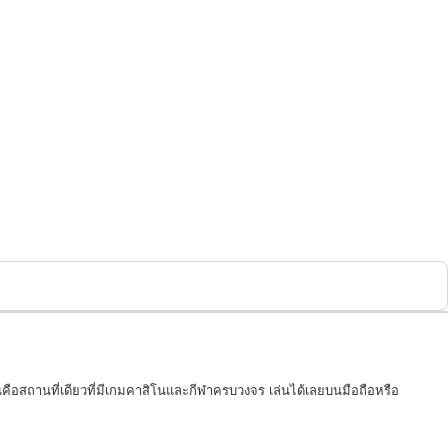
่คือสถานที่เดียวที่มีเกมคาสิโนและกีฬาครบวงจร เล่นได้เลยบนมือถือหรือ