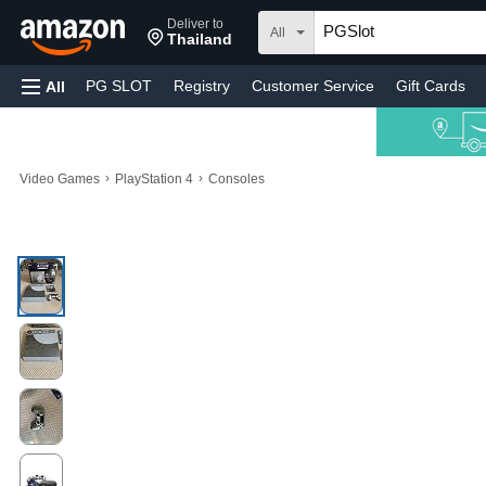
Deliver to
All
Thailand
PG SLOT
Registry
Customer Service
Gift Cards
All
›
›
Video Games
PlayStation 4
Consoles