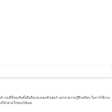
 เกมที่นี่รองรับทั้งมือถือและคอมพิวเตอร์ บอกลาความรู้สึกหนืดๆ ในการใช้งาน
อเกมกีฬาตามใจชอบได้เลย