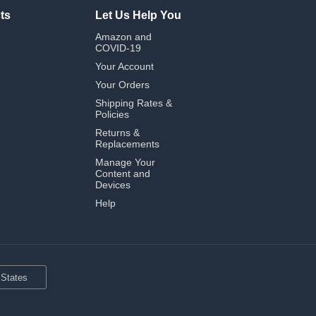
ts
Let Us Help You
Amazon and
COVID-19
Your Account
Your Orders
Shipping Rates &
Policies
Returns &
Replacements
Manage Your
Content and
Devices
Help
 States