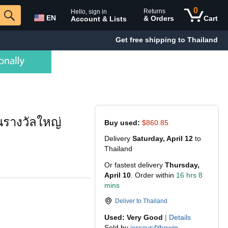
0
Returns
Hello, sign in
EN
& Orders
Cart
Account & Lists
Get free shipping to Thailand
นรางวัลใหญ่
Buy used:
$860.85
Delivery
Saturday, April 12
to
Thailand
Or fastest delivery
Thursday,
April 10
. Order within
16 hrs 8
mins
Deliver to
Thailand
Used: Very Good
|
Details
Sold by
jerseys4thewin