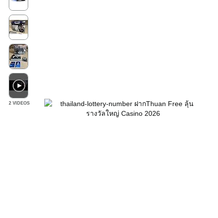
2 VIDEOS