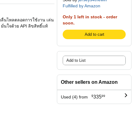
Fulfilled by Amazon
Only 1 left in stock - order
มลื่นไหลตลอดการใช้งาน เล่น
soon.
่นใจด้วย API ลิขสิทธิ์แท้
Add to cart
Add to List
Other sellers on Amazon
$
335
99
Used (4) from