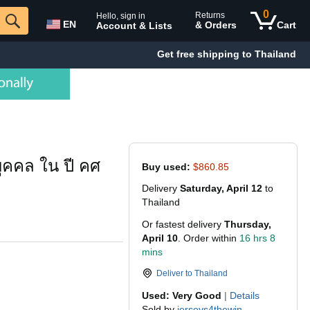
0
Returns
Hello, sign in
EN
& Orders
Cart
Account & Lists
Get free shipping to Thailand
บุคคล ใน ปี คศ
Buy used:
$860.85
Delivery
Saturday, April 12
to
Thailand
Or fastest delivery
Thursday,
April 10
. Order within
16 hrs 8
mins
Deliver to
Thailand
Used: Very Good
|
Details
Sold by
jerseys4thewin