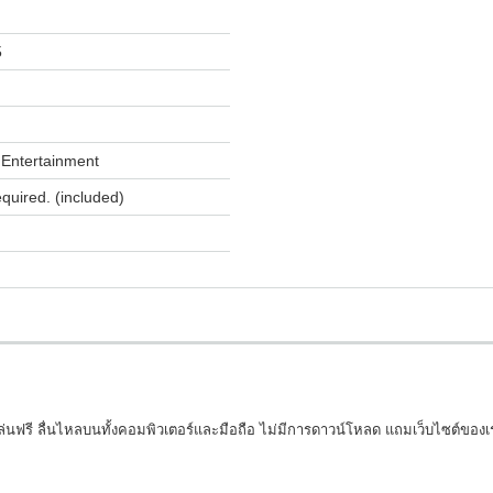
5
Entertainment
equired. (included)
่นฟรี ลื่นไหลบนทั้งคอมพิวเตอร์และมือถือ ไม่มีการดาวน์โหลด แถมเว็บไซต์ของเรายั