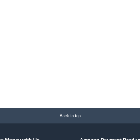
Back to top