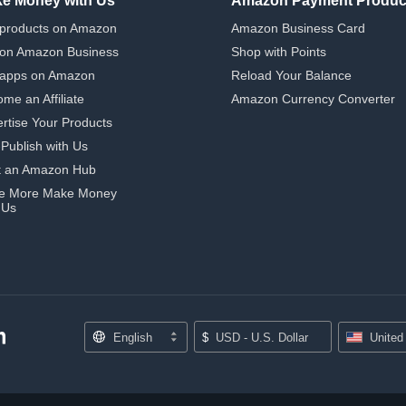
e Money with Us
Amazon Payment Produc
 products on Amazon
Amazon Business Card
 on Amazon Business
Shop with Points
 apps on Amazon
Reload Your Balance
me an Affiliate
Amazon Currency Converter
rtise Your Products
-Publish with Us
t an Amazon Hub
e More Make Money
 Us
English
$
USD - U.S. Dollar
United