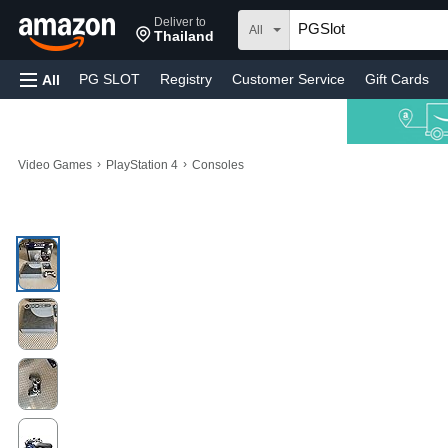
Deliver to
All
Thailand
PG SLOT
Registry
Customer Service
Gift Cards
All
›
›
Video Games
PlayStation 4
Consoles