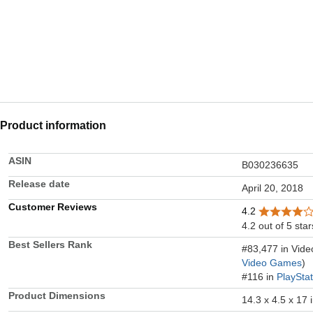
Product information
ASIN
B030236635
Release date
April 20, 2018
Customer Reviews
4.2
4.2 out of 5 star
Best Sellers Rank
#83,477 in Vid
Video Games
)
#116 in
PlaySta
Product Dimensions
14.3 x 4.5 x 17