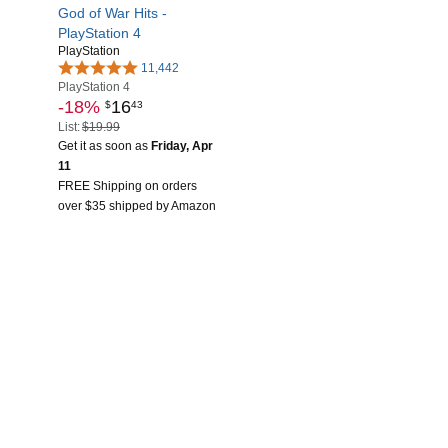
God of War Hits -
PlayStation 4
PlayStation
11,442
PlayStation 4
-18%
16
$
43
List:
$19.99
Get it as soon as
Friday, Apr
11
FREE Shipping on orders
over $35 shipped by Amazon