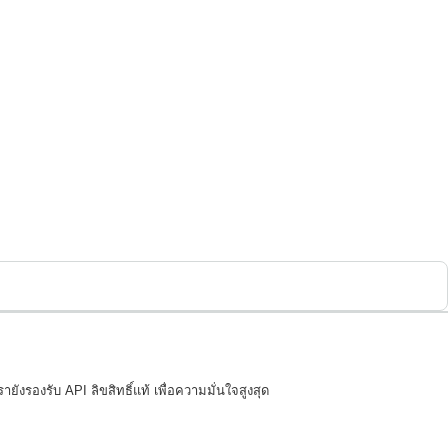
งรองรับ API ลิขสิทธิ์แท้ เพื่อความมั่นใจสูงสุด