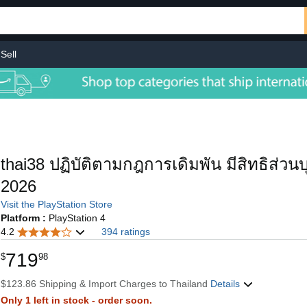
Sell
thai38 ปฏิบัติตามกฎการเดิมพัน มีสิทธิส่วน
2026
Visit the PlayStation Store
Platform :
PlayStation 4
4.2
394 ratings
719
$
98
$123.86 Shipping & Import Charges to Thailand
Details
Only 1 left in stock - order soon.