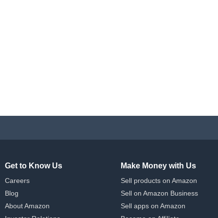
Get to Know Us
Make Money with Us
Careers
Sell products on Amazon
Blog
Sell on Amazon Business
About Amazon
Sell apps on Amazon