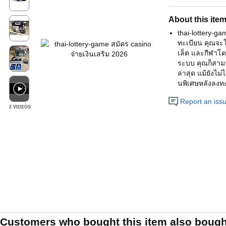
About this ite
thai-lottery-ga
ทะเบียน คุณจะ
เล็ต และกีฬาโด
ระบบ คุณก็สามา
ล่าสุด แม้ยังไ
นพิเศษหลังลงท
Report an issue
2 VIDEOS
Customers who bought this item also bough