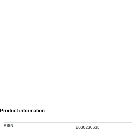
Product information
ASIN
B030236635