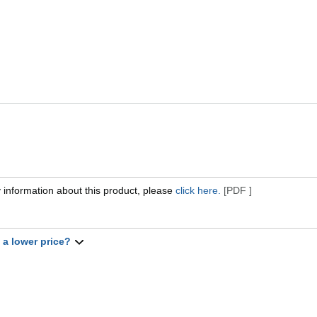
 information about this product, please
click here.
[PDF ]
t a lower price?