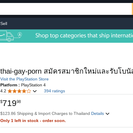
Sell
thai-gay-porn สมัครสมาชิกใหม่และรับโบนั
Visit the PlayStation Store
Platform :
PlayStation 4
4.2
394 ratings
719
$
98
$123.86 Shipping & Import Charges to Thailand
Details
Only 1 left in stock - order soon.