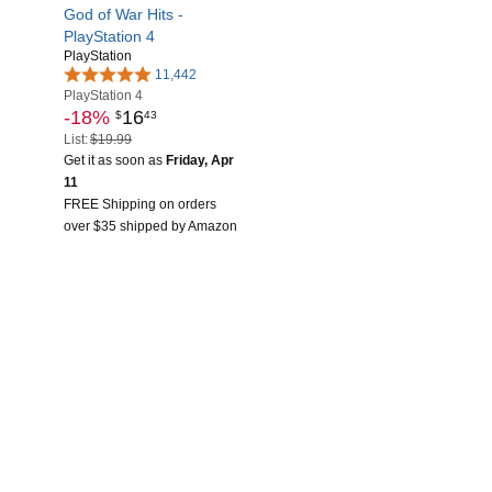
God of War Hits -
PlayStation 4
PlayStation
11,442
PlayStation 4
-18%
16
$
43
List:
$19.99
Get it as soon as
Friday, Apr
11
FREE Shipping on orders
over $35 shipped by Amazon