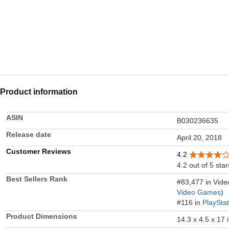
Product information
ASIN
B030236635
Release date
April 20, 2018
Customer Reviews
4.2
4.2 out of 5 star
Best Sellers Rank
#83,477 in Vid
Video Games
)
#116 in
PlaySta
Product Dimensions
14.3 x 4.5 x 17