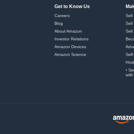
Get to Know Us
Mak
Careers
Sell
Blog
Sell
About Amazon
Sell
Investor Relations
Beco
Amazon Devices
Adve
Amazon Science
Self
Hos
›
Se
with