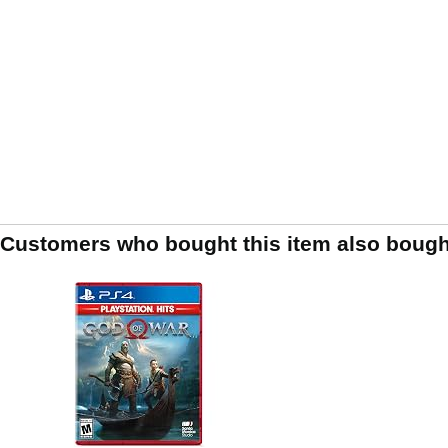
Customers who bought this item also bough