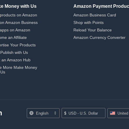
e Money with Us
Amazon Payment Produc
 products on Amazon
Amazon Business Card
 on Amazon Business
Shop with Points
 apps on Amazon
Reload Your Balance
me an Affiliate
Amazon Currency Converter
rtise Your Products
-Publish with Us
t an Amazon Hub
e More Make Money
 Us
English
$
USD - U.S. Dollar
United