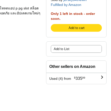
Fulfilled by Amazon
งโหลดแอป p pg slot สล็อต
ามปลอดภัย และอัปเดตเกมใหม่ๆ
Only 1 left in stock - order
soon.
Add to cart
Add to List
Other sellers on Amazon
$
335
99
Used (4) from