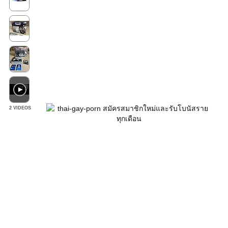
2 VIDEOS