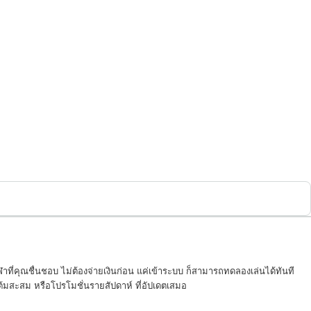
ที่คุณชื่นชอบ ไม่ต้องจ่ายเงินก่อน แค่เข้าระบบ ก็สามารถทดลองเล่นได้ทันที
ต้มสะสม หรือโปรโมชั่นรายสัปดาห์ ที่อัปเดตเสมอ