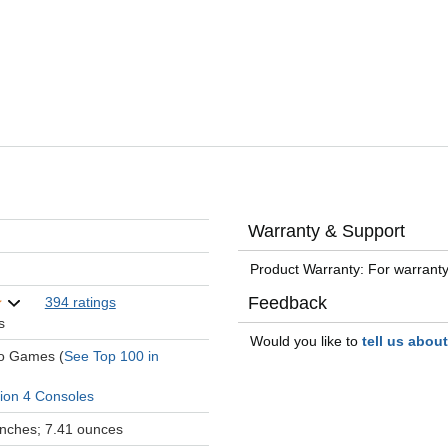
Warranty & Support
Product Warranty: For warranty
Feedback
394 ratings
s
Would you like to
tell us abou
eo Games (
See Top 100 in
tion 4 Consoles
 inches; 7.41 ounces