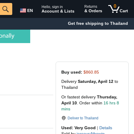
0
Returns
Hello, sign in
EN
& Orders
Cart
Account & Lists
Get free shipping to Thailand
Buy used:
$860.85
Delivery
Saturday, April 12
to
Thailand
Or fastest delivery
Thursday,
April 10
. Order within
16 hrs 8
mins
Deliver to
Thailand
Used: Very Good
|
Details
Sold by
jerseys4thewin