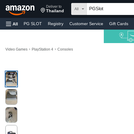
Deliver to
All
Thailand
PG SLOT
Registry
Customer Service
Gift Cards
All
›
›
Video Games
PlayStation 4
Consoles