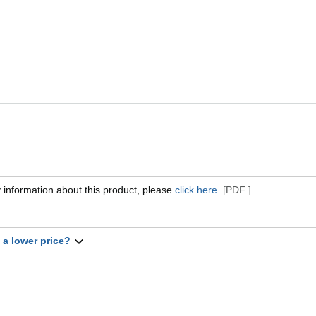
 information about this product, please
click here.
[PDF ]
t a lower price?