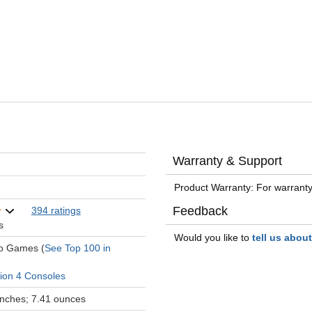
Warranty & Support
Product Warranty: For warranty
Feedback
394 ratings
s
Would you like to
tell us abou
eo Games (
See Top 100 in
tion 4 Consoles
 inches; 7.41 ounces