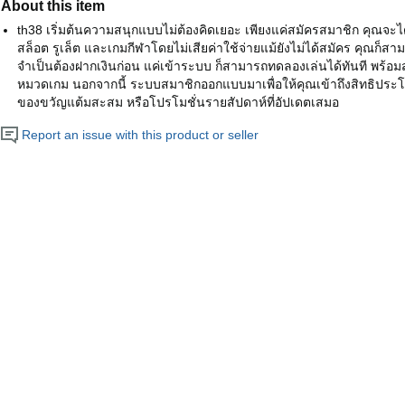
About this item
th38 เริ่มต้นความสนุกแบบไม่ต้องคิดเยอะ เพียงแค่สมัครสมาชิก คุณจะไ
สล็อต รูเล็ต และเกมกีฬาโดยไม่เสียค่าใช้จ่ายแม้ยังไม่ได้สมัคร คุณก็ส
จำเป็นต้องฝากเงินก่อน แค่เข้าระบบ ก็สามารถทดลองเล่นได้ทันที พร้อมส
หมวดเกม นอกจากนี้ ระบบสมาชิกออกแบบมาเพื่อให้คุณเข้าถึงสิทธิประโยชน
ของขวัญแต้มสะสม หรือโปรโมชั่นรายสัปดาห์ที่อัปเดตเสมอ
Report an issue with this product or seller