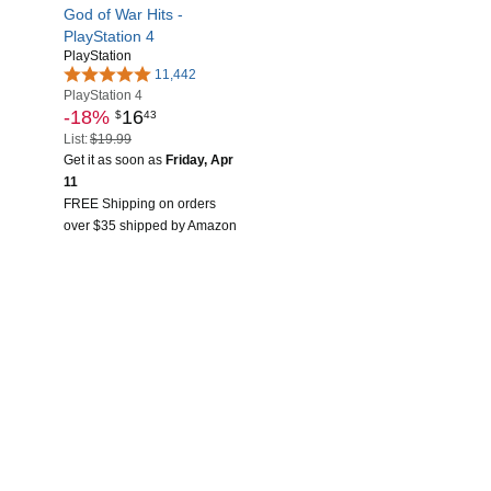
God of War Hits -
PlayStation 4
PlayStation
11,442
PlayStation 4
-18%
16
$
43
List:
$19.99
Get it as soon as
Friday, Apr
11
FREE Shipping on orders
over $35 shipped by Amazon