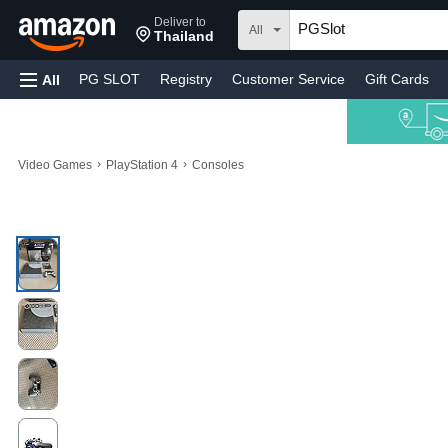
Deliver to
All
Thailand
PG SLOT
Registry
Customer Service
Gift Cards
All
›
›
Video Games
PlayStation 4
Consoles