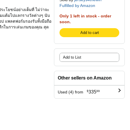
Fulfilled by Amazon
ะโยชน์อย่างเต็มที่ ไม่ว่าจะ
ะสมแต้มไปแลกรางวัลต่างๆ นับ
Only 1 left in stock - order
อป แพลตฟอร์มรองรับทั้งมือถือ
soon.
สึกในการเล่นเกมของคุณ สุด
Add to cart
Add to List
Other sellers on Amazon
$
335
99
Used (4) from