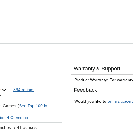
Warranty & Support
Product Warranty: For warranty
Feedback
394 ratings
s
Would you like to
tell us abou
eo Games (
See Top 100 in
tion 4 Consoles
 inches; 7.41 ounces