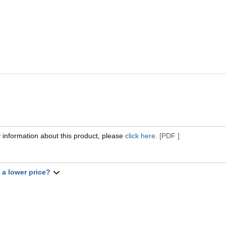
 information about this product, please
click here.
[PDF ]
t a lower price?