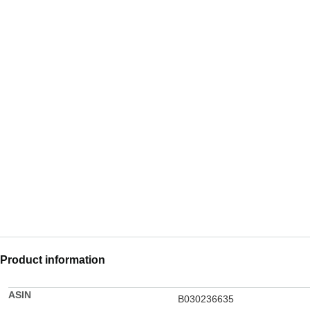
Product information
ASIN
B030236635