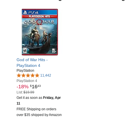
God of War Hits -
PlayStation 4
PlayStation
11,442
PlayStation 4
-18%
16
$
43
List:
$19.99
Get it as soon as
Friday, Apr
11
FREE Shipping on orders
over $35 shipped by Amazon