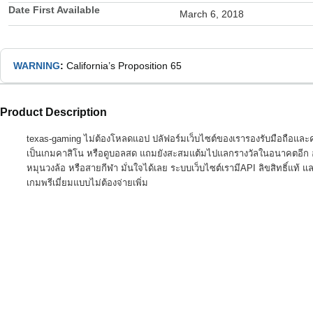
Date First Available
March 6, 2018
WARNING
:
California’s Proposition 65
Product Description
texas-gaming ไม่ต้องโหลดแอป ปลัฟอร์มเว็บไซต์ของเรารองรับมือถือและ
เป็นเกมคาสิโน หรือดูบอลสด แถมยังสะสมแต้มไปแลกรางวัลในอนาคตอีก อยากล
หมุนวงล้อ หรือสายกีฬา มั่นใจได้เลย ระบบเว็บไซต์เรามีAPI ลิขสิทธิ์แท้ และก
เกมพรีเมี่ยมแบบไม่ต้องจ่ายเพิ่ม