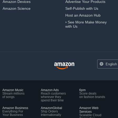
Amazon Devices
Advertise Your Products
Amazon Science
Self-Publish with Us
Host an Amazon Hub
›
See More Make Money
with Us
English
Amazon Music
Amazon Ads
6pm
Stream millions
Reach customers
Score deals
of songs
wherever they
on fashion brands
spend their time
Amazon Business
AmazonGlobal
Amazon Web
Everything For
Ship Orders
Services
Your Business
Internationally
Scalable Cloud