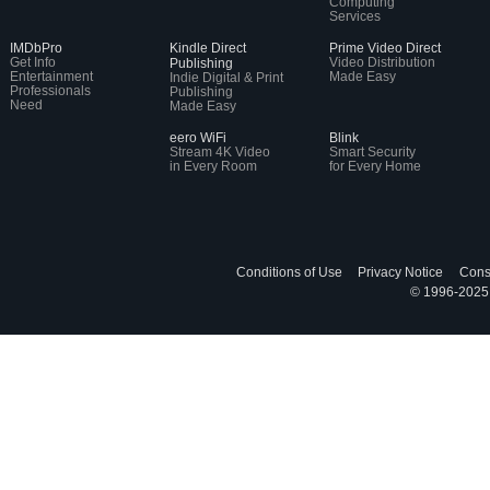
Computing
Services
IMDbPro
Kindle Direct
Prime Video Direct
Get Info
Video Distribution
Publishing
Entertainment
Made Easy
Indie Digital & Print
Professionals
Publishing
Need
Made Easy
eero WiFi
Blink
Stream 4K Video
Smart Security
in Every Room
for Every Home
Conditions of Use
Privacy Notice
Cons
© 1996-2025, 