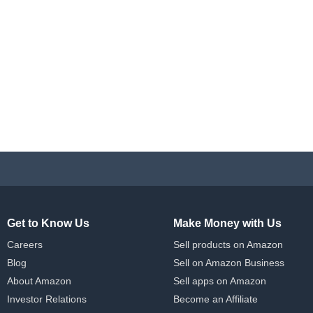
Get to Know Us
Make Money with Us
Careers
Sell products on Amazon
Blog
Sell on Amazon Business
About Amazon
Sell apps on Amazon
Investor Relations
Become an Affiliate