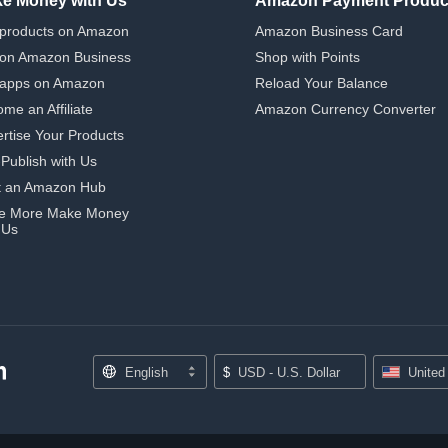
e Money with Us
Amazon Payment Produc
 products on Amazon
Amazon Business Card
 on Amazon Business
Shop with Points
 apps on Amazon
Reload Your Balance
me an Affiliate
Amazon Currency Converter
rtise Your Products
-Publish with Us
t an Amazon Hub
e More Make Money
 Us
English
$
USD - U.S. Dollar
United