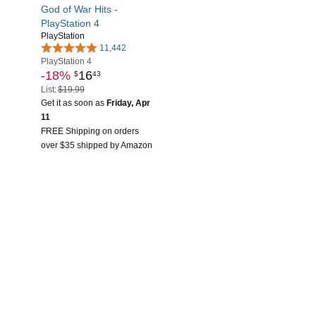
God of War Hits -
PlayStation 4
PlayStation
11,442
PlayStation 4
-18%
16
$
43
List:
$19.99
Get it as soon as
Friday, Apr
11
FREE Shipping on orders
over $35 shipped by Amazon