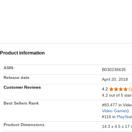
Product information
ASIN
B030236635
Release date
April 20, 2018
Customer Reviews
4.2
4.2 out of 5 star
Best Sellers Rank
#83,477 in Vid
Video Games
)
#116 in
PlaySta
Product Dimensions
14.3 x 4.5 x 17