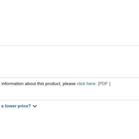
 information about this product, please
click here.
[PDF ]
t a lower price?