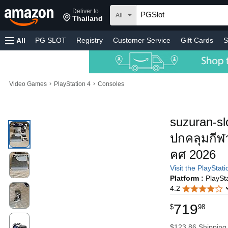
Deliver to
All
Thailand
PG SLOT
Registry
Customer Service
Gift Cards
S
All
›
›
Video Games
PlayStation 4
Consoles
suzuran-s
ปกคลุมกีฬา
คศ 2026
Visit the PlayStat
Platform :
PlaySt
4.2
719
$
98
$123.86 Shipping