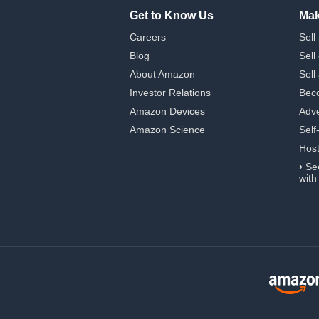
Get to Know Us
Mak
Careers
Sell
Blog
Sell
About Amazon
Sell
Investor Relations
Beco
Amazon Devices
Adve
Amazon Science
Self
Hos
›
Se
with