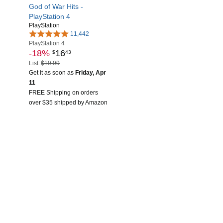
God of War Hits -
PlayStation 4
PlayStation
11,442
PlayStation 4
-18%
16
$
43
List:
$19.99
Get it as soon as
Friday, Apr
11
FREE Shipping on orders
over $35 shipped by Amazon