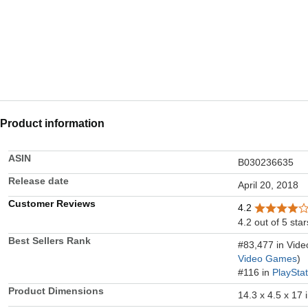
Product information
ASIN
B030236635
Release date
April 20, 2018
Customer Reviews
4.2
4.2 out of 5 star
Best Sellers Rank
#83,477 in Vid
Video Games
)
#116 in
PlaySta
Product Dimensions
14.3 x 4.5 x 17