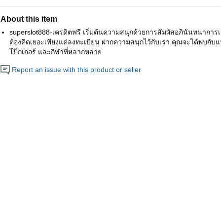
About this item
superslot888-เครดิตฟรี เริ่มต้นความสนุกด้วยการสัมผัสอภินันทนากา
ต้องคิดเยอะเพียงแค่ลงทะเบียน ฝากความสนุกไว้กับเรา คุณจะได้พบกับแ
โป๊กเกอร์ และกีฬาที่หลากหลาย
Report an issue with this product or seller