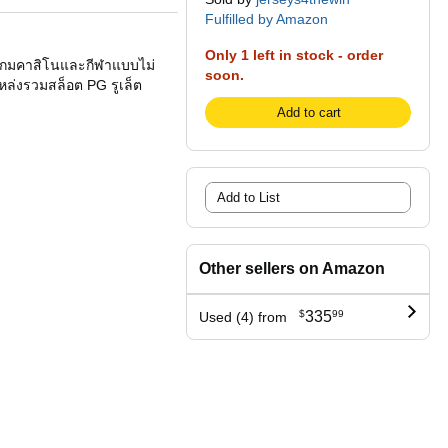
Fulfilled by Amazon
Only 1 left in stock - order
รเกมคาสิโนและกีฬาแบบไม่
soon.
หล่งรวมสล็อต PG รูเล็ต
Add to cart
Add to List
Other sellers on Amazon
$
335
99
Used (4) from