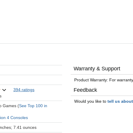
Warranty & Support
Product Warranty: For warranty
Feedback
394 ratings
s
Would you like to
tell us abou
eo Games (
See Top 100 in
tion 4 Consoles
 inches; 7.41 ounces