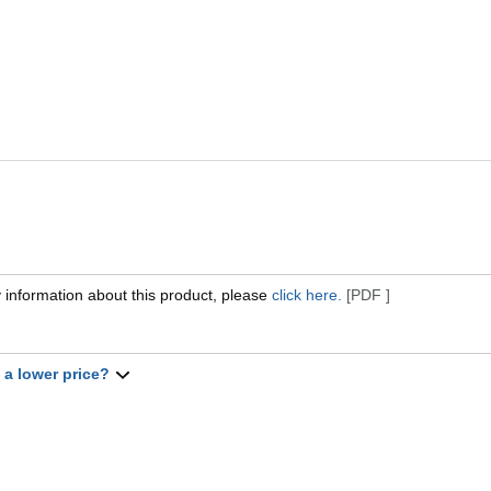
 information about this product, please
click here.
[PDF ]
t a lower price?