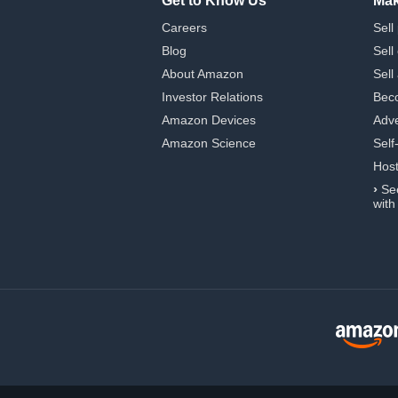
Get to Know Us
Mak
Careers
Sell
Blog
Sell
About Amazon
Sell
Investor Relations
Beco
Amazon Devices
Adve
Amazon Science
Self
Hos
›
Se
with