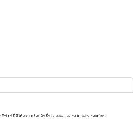
ยกีฬา ที่นี่มีให้ครบ พร้อมสิทธิ์ทดลองและของขวัญหลังลงทะเบียน