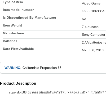
Type of item
Video Game
Item model number
465551863354
Is Discontinued By Manufacturer
No
Item Weight
7.4 ounces
Manufacturer
Sony Computer 
Batteries
2 AA batteries r
Date First Available
March 6, 2018
WARNING
:
California’s Proposition 65
Product Description
superslot888 อยากลองก่อนตัดสินใจใช่ไหม ทดลองเล่นฟรีทุกเกมได้ทันที ไม