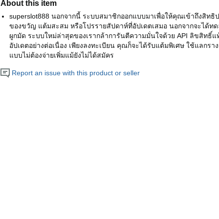
About this item
superslot888 นอกจากนี้ ระบบสมาชิกออกแบบมาเพื่อให้คุณเข้าถึงสิทธิประ
ของขวัญ แต้มสะสม หรือโปรรายสัปดาห์ที่อัปเดตเสมอ นอกจากจะได้ทดล
ผูกมัด ระบบใหม่ล่าสุดของเรากล้าการันตีความมั่นใจด้วย API ลิขสิทธิ์แท
อัปเดตอย่างต่อเนื่อง เพียงลงทะเบียน คุณก็จะได้รับแต้มพิเศษ ใช้แลกรางวั
แบบไม่ต้องจ่ายเพิ่มแม้ยังไม่ได้สมัคร
Report an issue with this product or seller