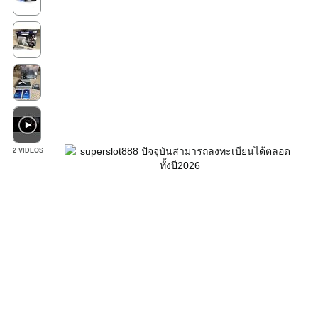
2 VIDEOS