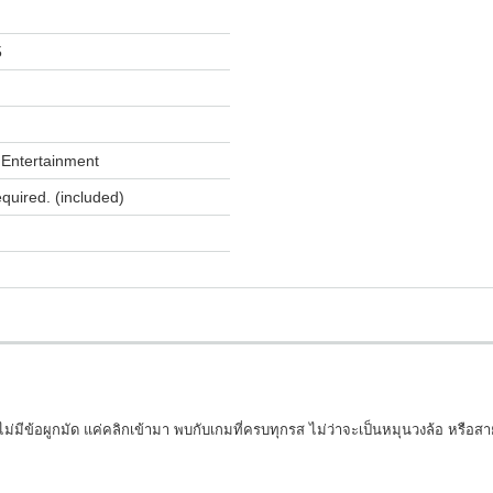
5
Entertainment
equired. (included)
่มีข้อผูกมัด แค่คลิกเข้ามา พบกับเกมที่ครบทุกรส ไม่ว่าจะเป็นหมุนวงล้อ หรือสา