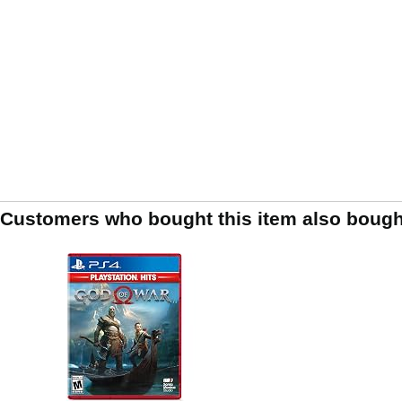
Customers who bought this item also bough