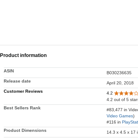
Product information
ASIN
B030236635
Release date
April 20, 2018
Customer Reviews
4.2
4.2 out of 5 star
Best Sellers Rank
#83,477 in Vid
Video Games
)
#116 in
PlaySta
Product Dimensions
14.3 x 4.5 x 17