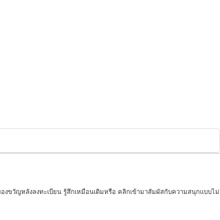
ะของขวัญหลังลงทะเบียน รู้สึกเหมือนเดิมหรือ คลิกเข้ามาสัมผัสกับความสนุกแบบไม่