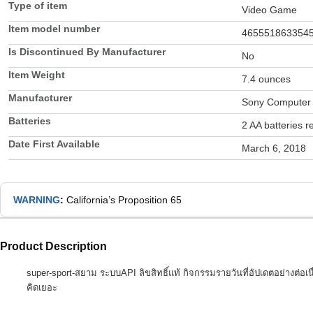
Type of item
Video Game
Item model number
465551863354
Is Discontinued By Manufacturer
No
Item Weight
7.4 ounces
Manufacturer
Sony Computer 
Batteries
2 AA batteries r
Date First Available
March 6, 2018
WARNING
:
California’s Proposition 65
Product Description
super-sport-สยาม ระบบAPI ลิขสิทธิ์แท้ กิจกรรมรายวันที่อัปเดตอย่างต่อเ
คิดเยอะ