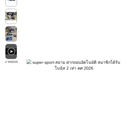
2 VIDEOS