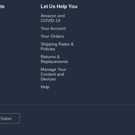
ts
Let Us Help You
Amazon and
COVID-19
Your Account
Your Orders
Shipping Rates &
Policies
Returns &
Replacements
Manage Your
Content and
Devices
Help
 States