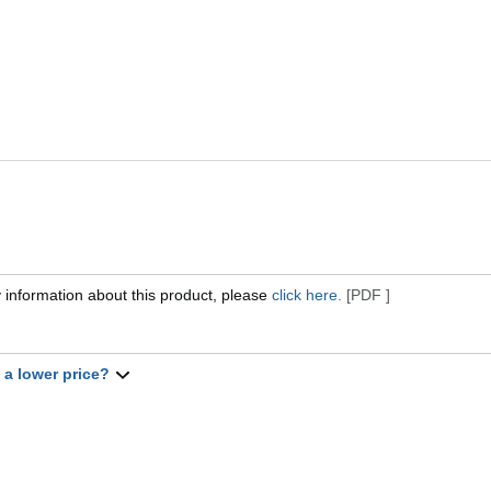
 information about this product, please
click here.
[PDF ]
t a lower price?