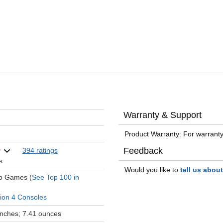
Warranty & Support
Product Warranty: For warranty
Feedback
394 ratings
s
Would you like to
tell us abou
eo Games (
See Top 100 in
tion 4 Consoles
 inches; 7.41 ounces