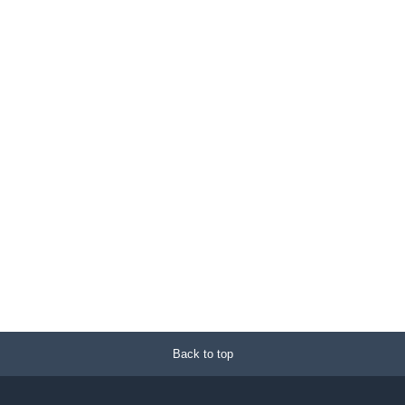
Back to top