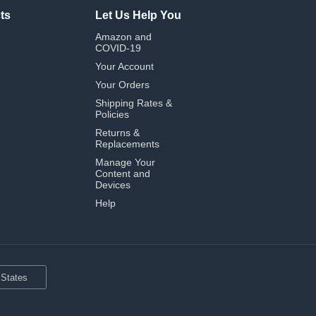
ts
Let Us Help You
Amazon and
COVID-19
Your Account
Your Orders
Shipping Rates &
Policies
Returns &
Replacements
Manage Your
Content and
Devices
Help
 States