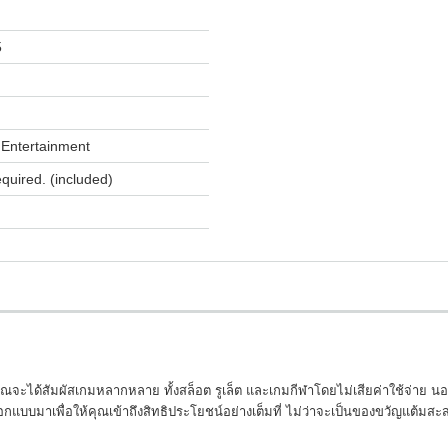
5
Entertainment
equired. (included)
คุณจะได้สัมผัสเกมหลากหลาย ทั้งสล็อต รูเล็ต และเกมกีฬาโดยไม่เสียค่าใช้จ่าย น
แบบมาเพื่อให้คุณเข้าถึงสิทธิประโยชน์อย่างเต็มที่ ไม่ว่าจะเป็นของขวัญแต้มสะ