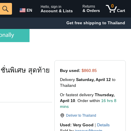
0
Returns
Hello, sign in
EN
& Orders
Cart
Account & Lists
Get free shipping to Thailand
ั่นพิเศษ สุดท้าย
Buy used:
$860.85
Delivery
Saturday, April 12
to
Thailand
Or fastest delivery
Thursday,
April 10
. Order within
16 hrs 8
mins
Deliver to
Thailand
Used: Very Good
|
Details
Sold by
jerseys4thewin