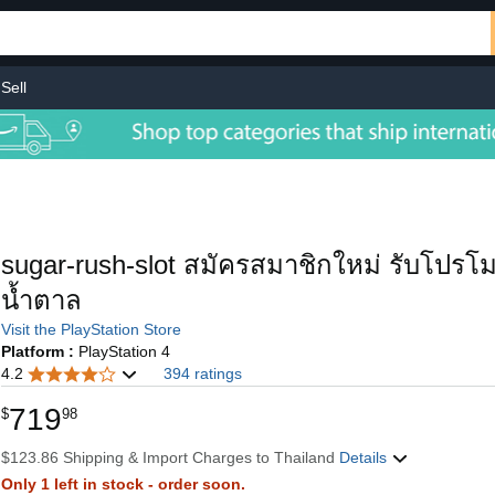
Sell
sugar-rush-slot สมัครสมาชิกใหม่ รับโปรโมช
น้ำตาล
Visit the PlayStation Store
Platform :
PlayStation 4
4.2
394 ratings
719
$
98
$123.86 Shipping & Import Charges to Thailand
Details
Only 1 left in stock - order soon.