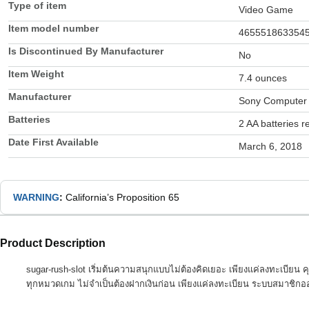
Type of item
Video Game
Item model number
465551863354
Is Discontinued By Manufacturer
No
Item Weight
7.4 ounces
Manufacturer
Sony Computer 
Batteries
2 AA batteries r
Date First Available
March 6, 2018
WARNING
:
California’s Proposition 65
Product Description
sugar-rush-slot เริ่มต้นความสนุกแบบไม่ต้องคิดเยอะ เพียงแค่ลงทะเบียน 
ทุกหมวดเกม ไม่จำเป็นต้องฝากเงินก่อน เพียงแค่ลงทะเบียน ระบบสมาชิกออก