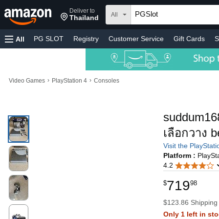
Deliver to
All
Thailand
PG SLOT
Registry
Customer Service
Gift Cards
S
All
›
›
Video Games
PlayStation 4
Consoles
suddum168
เลือกวาง b
Visit the PlayStat
Platform :
PlaySt
4.2
719
$
98
$123.86 Shipping
Only 1 left in st