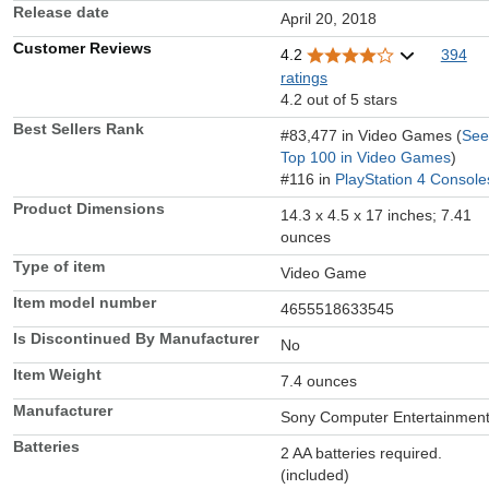
Release date
April 20, 2018
Customer Reviews
4.2
394
ratings
4.2 out of 5 stars
Best Sellers Rank
#83,477 in Video Games (
See
Top 100 in Video Games
)
#116 in
PlayStation 4 Console
Product Dimensions
14.3 x 4.5 x 17 inches; 7.41
ounces
Type of item
Video Game
Item model number
4655518633545
Is Discontinued By Manufacturer
No
Item Weight
7.4 ounces
Manufacturer
Sony Computer Entertainmen
Batteries
2 AA batteries required.
(included)