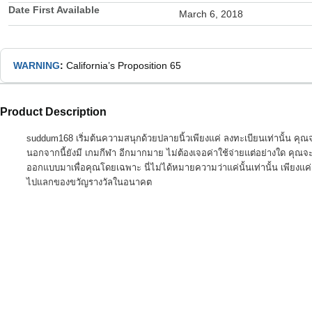
Date First Available
March 6, 2018
WARNING
:
California’s Proposition 65
Product Description
suddum168 เริ่มต้นความสนุกด้วยปลายนิ้วเพียงแค่ ลงทะเบียนเท่านั้น คุณจะ
นอกจากนี้ยังมี เกมกีฬา อีกมากมาย ไม่ต้องเจอค่าใช้จ่ายแต่อย่างใด คุณ
ออกแบบมาเพื่อคุณโดยเฉพาะ นี่ไม่ได้หมายความว่าแค่นั้นเท่านั้น เพียง
ไปแลกของขวัญรางวัลในอนาคต