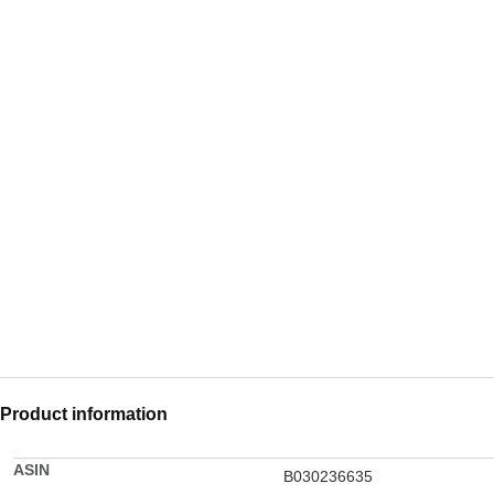
Product information
ASIN
B030236635