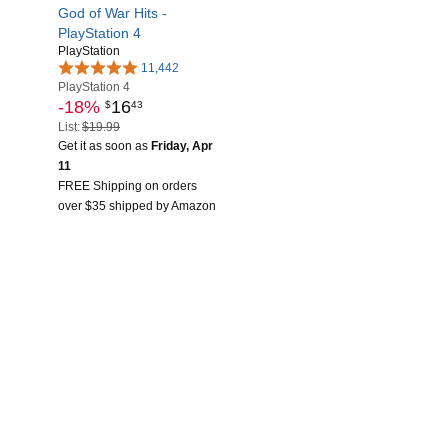
God of War Hits -
PlayStation 4
PlayStation
11,442
PlayStation 4
-18%
16
$
43
List:
$19.99
Get it as soon as
Friday, Apr
11
FREE Shipping on orders
over $35 shipped by Amazon