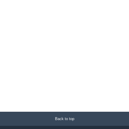
Back to top