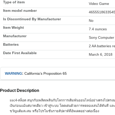
Type of item
Video Game
Item model number
465551863354
Is Discontinued By Manufacturer
No
Item Weight
7.4 ounces
Manufacturer
Sony Computer 
Batteries
2 AA batteries r
Date First Available
March 6, 2018
WARNING
:
California’s Proposition 65
Product Description
ssc4-สล็อต สนุกกับเพลิดเพลินกับโลกการเดิมพันออนไลน์อย่างตรงไปตรงมา
เงินก่อนแม้แต่บาทเดียว เข้าสู่ระบบ โดดเด่นด้วยการทดลองเล่นได้ทันที แล
ขวัญแต้มสะสม หรือโปรโมชั่นรายสัปดาห์ที่อัพเดตอย่างต่อเนื่อง