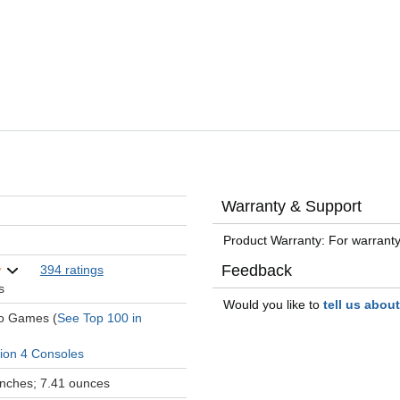
Warranty & Support
Product Warranty: For warranty
Feedback
394 ratings
s
Would you like to
tell us abou
eo Games (
See Top 100 in
tion 4 Consoles
 inches; 7.41 ounces