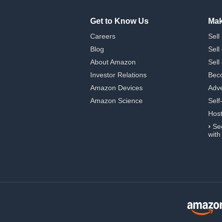
Get to Know Us
Mak
Careers
Sell
Blog
Sell
About Amazon
Sell
Investor Relations
Beco
Amazon Devices
Adve
Amazon Science
Self
Hos
›
Se
with