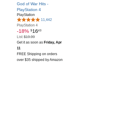
God of War Hits -
PlayStation 4
PlayStation
11,442
PlayStation 4
-18%
16
$
43
List:
$19.99
Get it as soon as
Friday, Apr
11
FREE Shipping on orders
over $35 shipped by Amazon