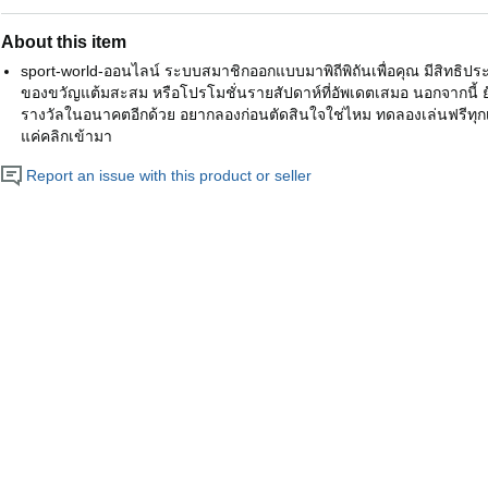
About this item
sport-world-ออนไลน์ ระบบสมาชิกออกแบบมาพิถีพิถันเพื่อคุณ มีสิทธิปร
ของขวัญแต้มสะสม หรือโปรโมชั่นรายสัปดาห์ที่อัพเดตเสมอ นอกจากนี้
รางวัลในอนาคตอีกด้วย อยากลองก่อนตัดสินใจใช่ไหม ทดลองเล่นฟรีทุกเกมไ
แค่คลิกเข้ามา
Report an issue with this product or seller