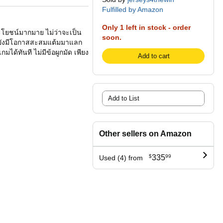
Fulfilled by Amazon
Only 1 left in stock - order
ะโยชน์มากมาย ไม่ว่าจะเป็น
soon.
 ยังมีโอกาสสะสมแต้มมาแลก
ด้ทันที ไม่มีข้อผูกมัด เพียง
Add to cart
Add to List
Other sellers on Amazon
$
335
99
Used (4) from