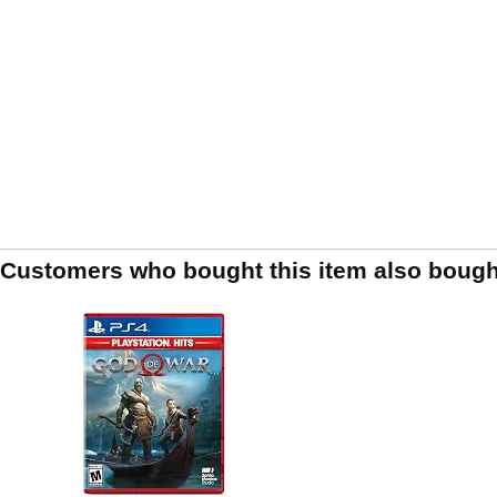
Customers who bought this item also bough