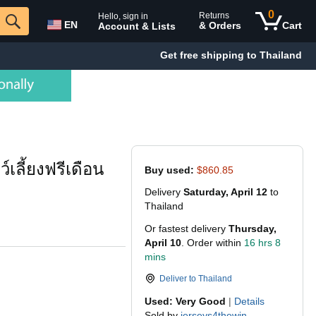
0
Returns
Hello, sign in
EN
& Orders
Cart
Account & Lists
Get free shipping to Thailand
เลี้ยงฟรีเดือน
Buy used:
$860.85
Delivery
Saturday, April 12
to
Thailand
Or fastest delivery
Thursday,
April 10
. Order within
16 hrs 8
mins
Deliver to
Thailand
Used: Very Good
|
Details
Sold by
jerseys4thewin