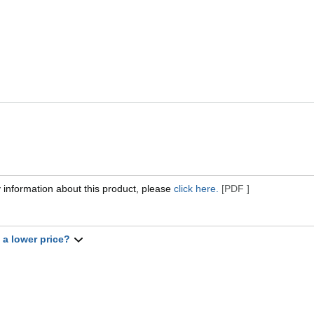
 information about this product, please
click here.
[PDF ]
t a lower price?