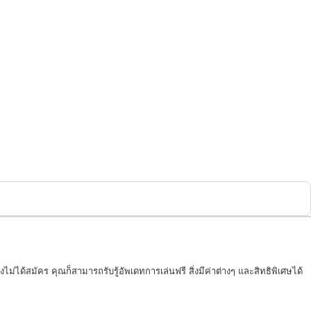
ม่ได้สมัคร คุณก็สามารถรับรู้อัพเดทการเล่นฟรี สิ่งมีค่าต่างๆ และสิทธิพิเศษได้