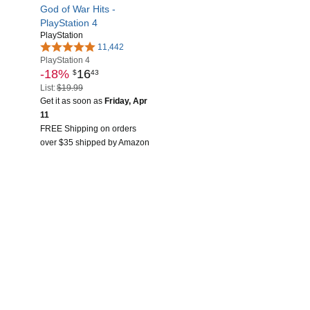
God of War Hits -
PlayStation 4
PlayStation
11,442
PlayStation 4
-18%
16
$
43
List:
$19.99
Get it as soon as
Friday, Apr
11
FREE Shipping on orders
over $35 shipped by Amazon