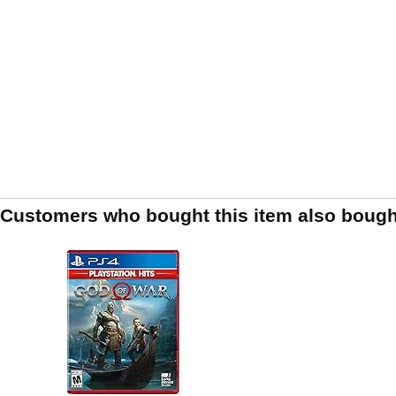
Customers who bought this item also bough