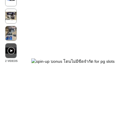
2 VIDEOS