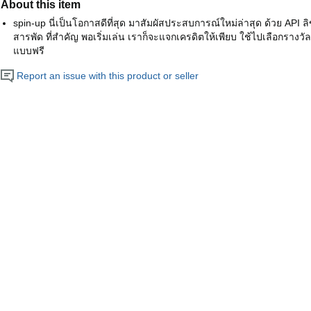
About this item
spin-up นี่เป็นโอกาสดีที่สุด มาสัมผัสประสบการณ์ใหม่ล่าสุด ด้วย API ล
สารพัด ที่สำคัญ พอเริ่มเล่น เราก็จะแจกเครดิตให้เพียบ ใช้ไปเลือกรางวัลพ
แบบฟรี
Report an issue with this product or seller