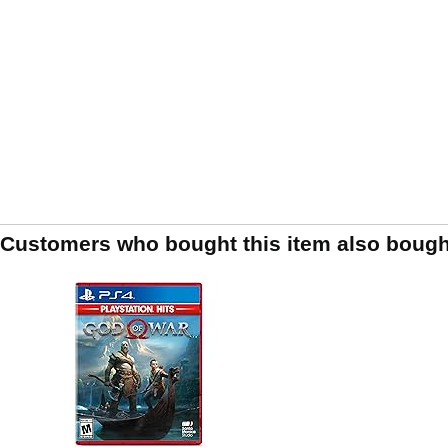
Customers who bought this item also bough