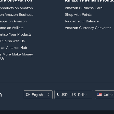
e Money with Us
Amazon Payment Produc
 products on Amazon
Amazon Business Card
 on Amazon Business
Shop with Points
 apps on Amazon
Reload Your Balance
me an Affiliate
Amazon Currency Converter
rtise Your Products
-Publish with Us
t an Amazon Hub
e More Make Money
 Us
English
$
USD - U.S. Dollar
United