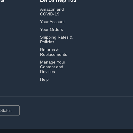
ts
Let Us Help You
Amazon and
COVID-19
Your Account
Your Orders
Shipping Rates &
Policies
Returns &
Replacements
Manage Your
Content and
Devices
Help
 States