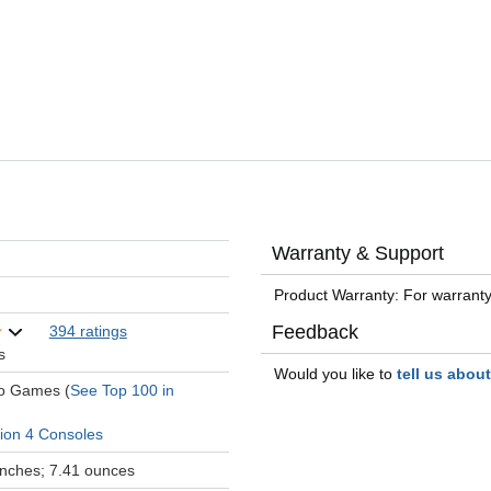
Warranty & Support
Product Warranty: For warranty
Feedback
394 ratings
s
Would you like to
tell us abou
eo Games (
See Top 100 in
tion 4 Consoles
 inches; 7.41 ounces