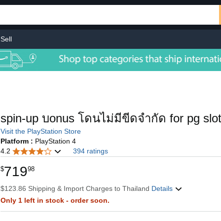
Sell
spin-up บonus โดนไม่มีขีดจำกัด for pg slo
Visit the PlayStation Store
Platform :
PlayStation 4
4.2
394 ratings
719
$
98
$123.86 Shipping & Import Charges to Thailand
Details
Only 1 left in stock - order soon.