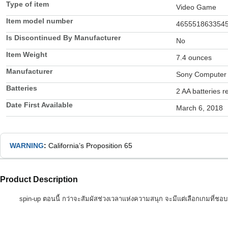
Type of item
Video Game
Item model number
465551863354
Is Discontinued By Manufacturer
No
Item Weight
7.4 ounces
Manufacturer
Sony Computer 
Batteries
2 AA batteries r
Date First Available
March 6, 2018
WARNING
:
California’s Proposition 65
Product Description
spin-up ตอนนี้ กว่าจะสัมผัสช่วงเวลาแห่งความสนุก จะมีแต่เลือกเกมที่ชอบ