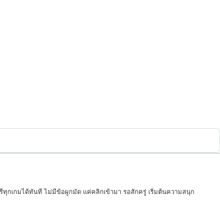
กเกมได้ทันที ไม่มีข้อผูกมัด แค่คลิกเข้ามา รอสักครู่ เริ่มต้นความสนุก