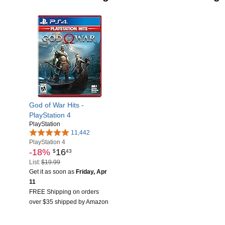
God of War Hits -
PlayStation 4
PlayStation
11,442
PlayStation 4
-18%
16
$
43
List:
$19.99
Get it as soon as
Friday, Apr
11
FREE Shipping on orders
over $35 shipped by Amazon