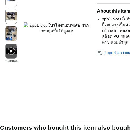
About this ite
spb1-slot เริ่
ก็จะกลายเป็นส่ว
เข้าระบบ ทดลอง
สล็อต PG ฝนเครด
ครบ แถมล่าสุด
Report an issue
2 VIDEOS
Customers who bought this item also bough