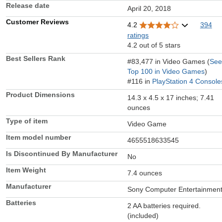
Release date
April 20, 2018
Customer Reviews
4.2
394
ratings
4.2 out of 5 stars
Best Sellers Rank
#83,477 in Video Games (
See
Top 100 in Video Games
)
#116 in
PlayStation 4 Console
Product Dimensions
14.3 x 4.5 x 17 inches; 7.41
ounces
Type of item
Video Game
Item model number
4655518633545
Is Discontinued By Manufacturer
No
Item Weight
7.4 ounces
Manufacturer
Sony Computer Entertainmen
Batteries
2 AA batteries required.
(included)