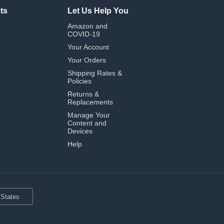
ts
Let Us Help You
Amazon and
COVID-19
Your Account
Your Orders
Shipping Rates &
Policies
Returns &
Replacements
Manage Your
Content and
Devices
Help
 States