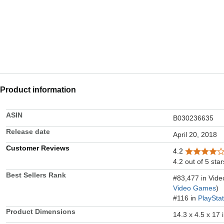
Product information
ASIN
B030236635
Release date
April 20, 2018
Customer Reviews
4.2
4.2 out of 5 star
Best Sellers Rank
#83,477 in Vid
Video Games
)
#116 in
PlaySta
Product Dimensions
14.3 x 4.5 x 17