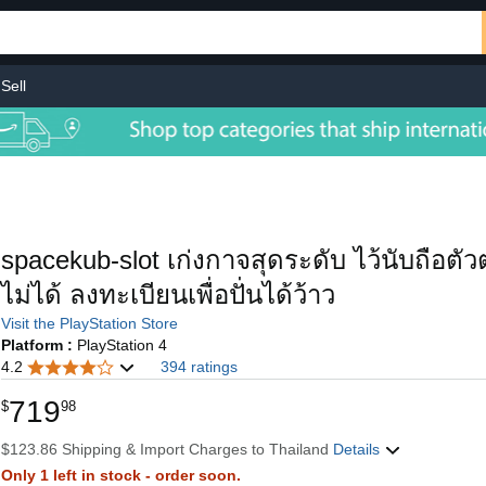
Sell
spacekub-slot เก่งกาจสุดระดับ ไว้นับถือตัว
ไม่ได้ ลงทะเบียนเพื่อปั่นได้ว้าว
Visit the PlayStation Store
Platform :
PlayStation 4
4.2
394 ratings
719
$
98
$123.86 Shipping & Import Charges to Thailand
Details
Only 1 left in stock - order soon.