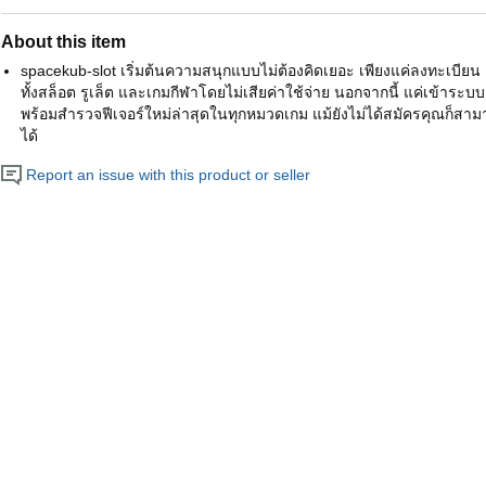
About this item
spacekub-slot เริ่มต้นความสนุกแบบไม่ต้องคิดเยอะ เพียงแค่ลงทะเบีย
ทั้งสล็อต รูเล็ต และเกมกีฬาโดยไม่เสียค่าใช้จ่าย นอกจากนี้ แค่เข้าระ
พร้อมสำรวจฟีเจอร์ใหม่ล่าสุดในทุกหมวดเกม แม้ยังไม่ได้สมัครคุณก็สา
ได้
Report an issue with this product or seller