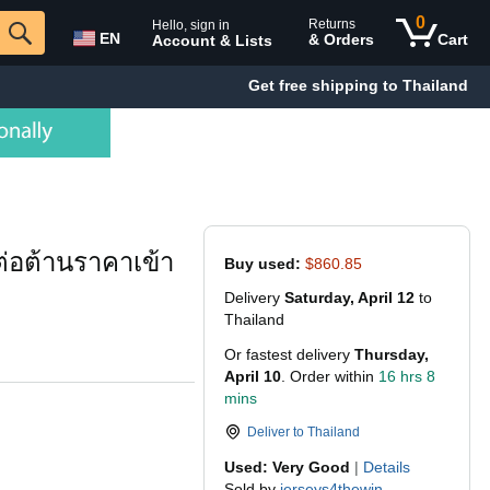
0
Returns
Hello, sign in
EN
& Orders
Cart
Account & Lists
Get free shipping to Thailand
ต่อต้านราคาเข้า
Buy used:
$860.85
Delivery
Saturday, April 12
to
Thailand
Or fastest delivery
Thursday,
April 10
. Order within
16 hrs 8
mins
Deliver to
Thailand
Used: Very Good
|
Details
Sold by
jerseys4thewin