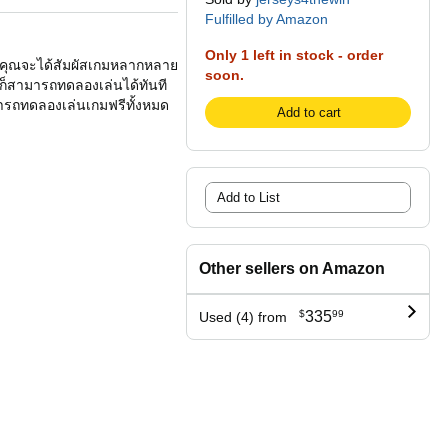
Fulfilled by Amazon
Only 1 left in stock - order
น คุณจะได้สัมผัสเกมหลากหลาย
soon.
บบก็สามารถทดลองเล่นได้ทันที
มารถทดลองเล่นเกมฟรีทั้งหมด
Add to cart
Add to List
Other sellers on Amazon
$
335
99
Used (4) from