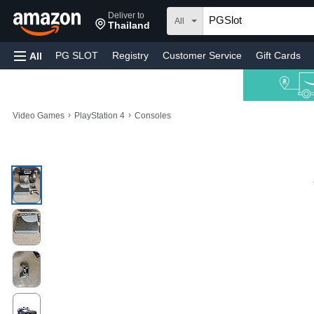
Deliver to
All
Thailand
PG SLOT
Registry
Customer Service
Gift Cards
All
›
›
Video Games
PlayStation 4
Consoles