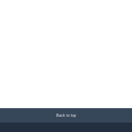
Back to top