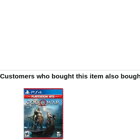
Customers who bought this item also bough