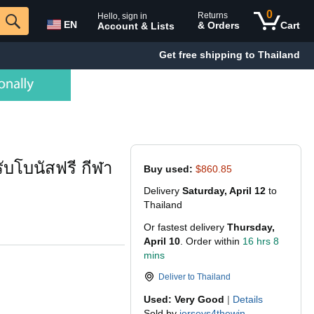
0
Returns
Hello, sign in
EN
& Orders
Cart
Account & Lists
Get free shipping to Thailand
ับโบนัสฟรี กีฬา
Buy used:
$860.85
Delivery
Saturday, April 12
to
Thailand
Or fastest delivery
Thursday,
April 10
. Order within
16 hrs 8
mins
Deliver to
Thailand
Used: Very Good
|
Details
Sold by
jerseys4thewin