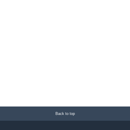
Back to top