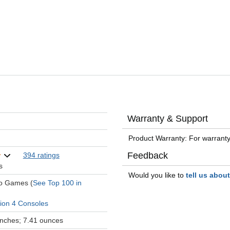
Warranty & Support
Product Warranty: For warranty
Feedback
394 ratings
s
Would you like to
tell us abou
eo Games (
See Top 100 in
tion 4 Consoles
 inches; 7.41 ounces