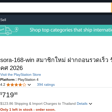
Sell
sora-168-win สมาชิกใหม่ ฝากถอนรวดเร็ว ร
คศ 2026
Visit the PlayStation Store
Platform :
PlayStation 4
4.2
394 ratings
719
$
98
$123.86 Shipping & Import Charges to Thailand
Details
Only 1 left in stock - order soon.