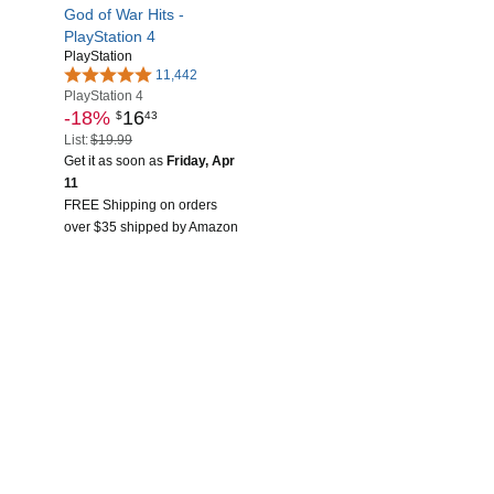
God of War Hits -
PlayStation 4
PlayStation
11,442
PlayStation 4
-18%
16
$
43
List:
$19.99
Get it as soon as
Friday, Apr
11
FREE Shipping on orders
over $35 shipped by Amazon