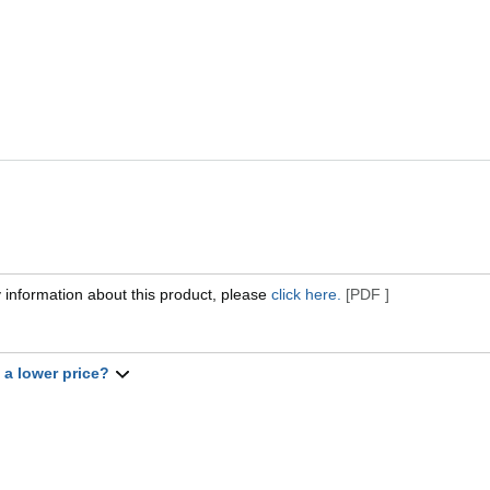
 information about this product, please
click here.
[PDF ]
t a lower price?