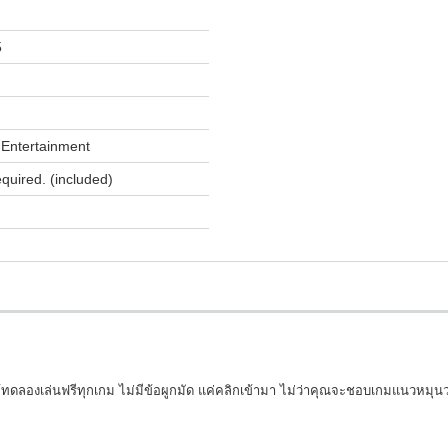
5
Entertainment
equired. (included)
ทดลองเล่นฟรีทุกเกม ไม่มีข้อผูกมัด แค่คลิกเข้ามา ไม่ว่าคุณจะชอบเกมแนวหมุนว