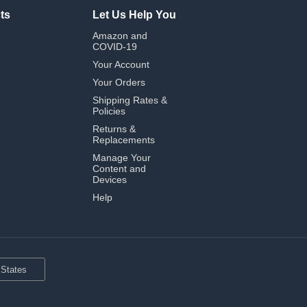
ts
Let Us Help You
Amazon and
COVID-19
Your Account
Your Orders
Shipping Rates &
Policies
Returns &
Replacements
Manage Your
Content and
Devices
Help
 States