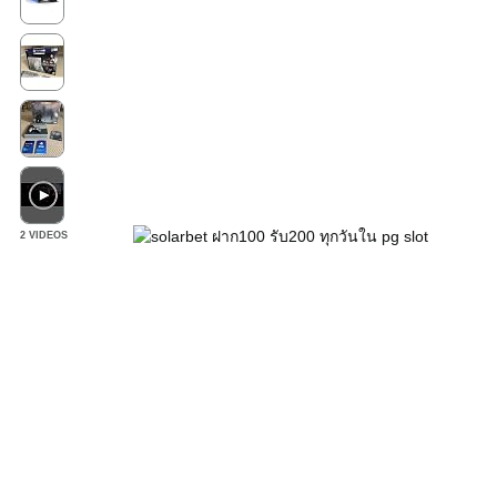
2 VIDEOS