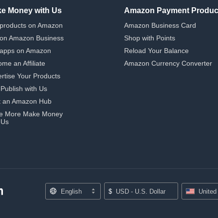
e Money with Us
Amazon Payment Produc
 products on Amazon
Amazon Business Card
 on Amazon Business
Shop with Points
 apps on Amazon
Reload Your Balance
me an Affiliate
Amazon Currency Converter
rtise Your Products
-Publish with Us
t an Amazon Hub
e More Make Money
 Us
English
$
USD - U.S. Dollar
United