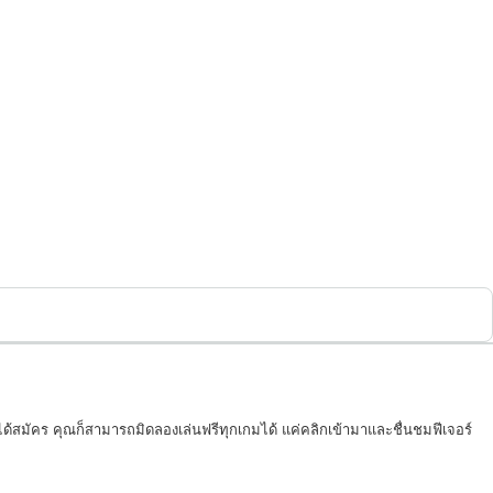
ได้สมัคร คุณก็สามารถมิดลองเล่นฟรีทุกเกมได้ แค่คลิกเข้ามาและชื่นชมฟีเจอร์