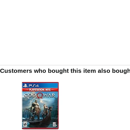
Customers who bought this item also bough