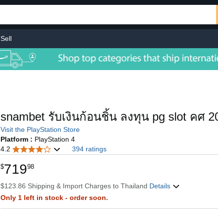
Sell
snambet รับเงินก้อนชิ้น ลงทุน pg slot คศ 2
Visit the PlayStation Store
Platform :
PlayStation 4
4.2
394 ratings
719
$
98
$123.86 Shipping & Import Charges to Thailand
Details
Only 1 left in stock - order soon.