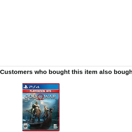
Customers who bought this item also bough