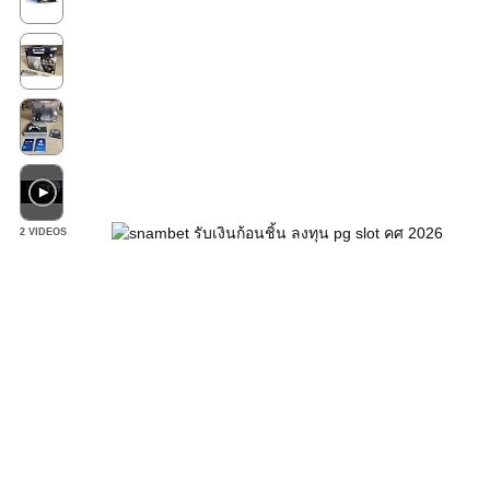
2 VIDEOS