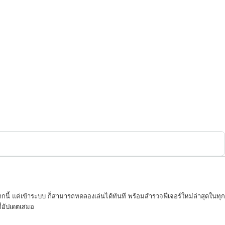
กนี้ แค่เข้าระบบ ก็สามารถทดลองเล่นได้ทันที พร้อมสำรวจฟีเจอร์ใหม่ล่าสุดในทุก
ี่อัปเดตเสมอ