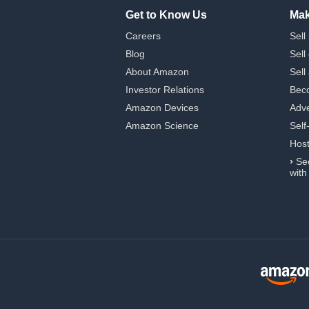
Get to Know Us
Mak
Careers
Sell
Blog
Sell
About Amazon
Sell
Investor Relations
Beco
Amazon Devices
Adve
Amazon Science
Self
Hos
›
Se
with