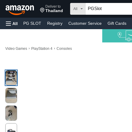
Deliver to
All
Thailand
PG SLOT
Registry
Customer Service
Gift Cards
All
›
›
Video Games
PlayStation 4
Consoles