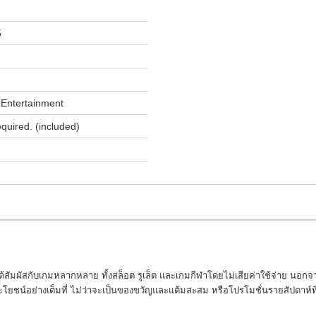
5
Entertainment
equired. (included)
สัมผัสกับเกมหลากหลาย ทั้งสล็อต รูเล็ต และเกมกีฬาโดยไม่เสียค่าใช้จ่าย นอกจา
โยชน์อย่างเต็มที่ ไม่ว่าจะเป็นของขวัญและแต้มสะสม หรือโปรโมชั่นรายสัปดาห์ท