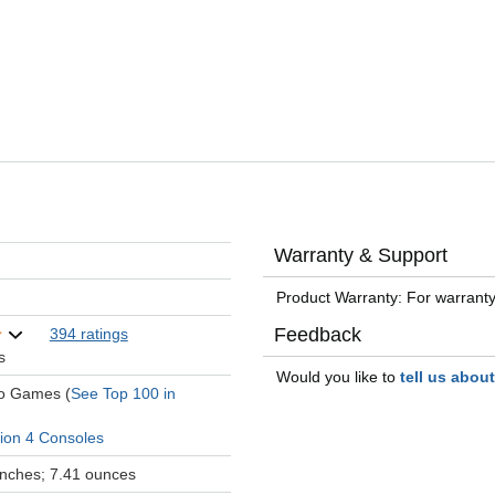
Warranty & Support
Product Warranty: For warranty
Feedback
394 ratings
s
Would you like to
tell us abou
eo Games (
See Top 100 in
tion 4 Consoles
 inches; 7.41 ounces