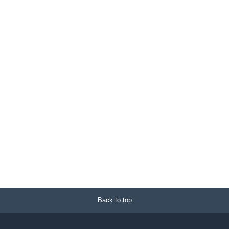
Back to top