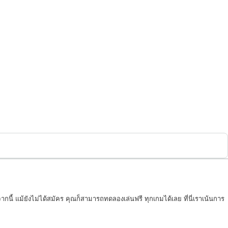
นี้ แม้ยังไม่ได้สมัคร คุณก็สามารถทดลองเล่นฟรี ทุกเกมได้เลย ที่นี่เราเน้นการ