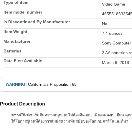
Type of item
Video Game
Item model number
465551863354
Is Discontinued By Manufacturer
No
Item Weight
7.4 ounces
Manufacturer
Sony Computer 
Batteries
2 AA batteries r
Date First Available
March 6, 2018
WARNING
:
California’s Proposition 65
Product Description
smr-478-slot เริ่มต้นความสนุกแบบไม่ต้องคิดเยอะ เพียงแค่ลงทะเบียน คุณจ
ให้โอกาสผู้เล่นที่ต้องการสัมผัสความทันสมัยของโลกเกมคาสิโนและกีฬา