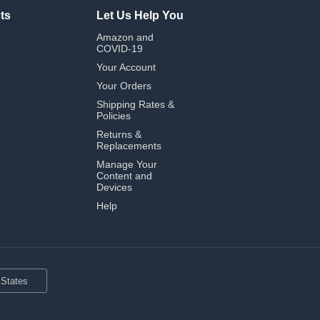
ts
Let Us Help You
Amazon and
COVID-19
Your Account
Your Orders
Shipping Rates &
Policies
Returns &
Replacements
Manage Your
Content and
Devices
Help
 States