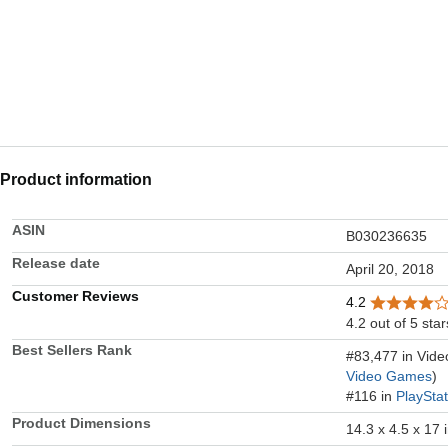
Product information
ASIN
B030236635
Release date
April 20, 2018
Customer Reviews
4.2
4.2 out of 5 star
Best Sellers Rank
#83,477 in Vid
Video Games
)
#116 in
PlaySta
Product Dimensions
14.3 x 4.5 x 17