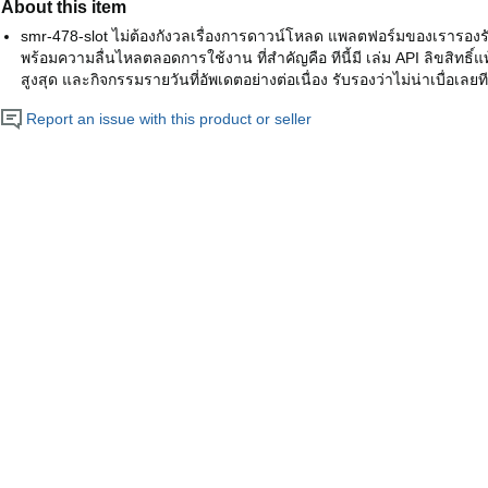
About this item
smr-478-slot ไม่ต้องกังวลเรื่องการดาวน์โหลด แพลตฟอร์มของเรารองรับ
พร้อมความลื่นไหลตลอดการใช้งาน ที่สำคัญคือ ทีนี้มี เล่ม API ลิขสิทธิ์แ
สูงสุด และกิจกรรมรายวันที่อัพเดตอย่างต่อเนื่อง รับรองว่าไม่น่าเบื่อเลยท
Report an issue with this product or seller