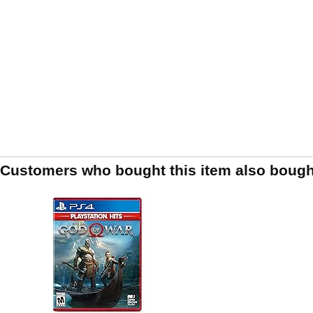
Customers who bought this item also bough