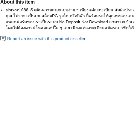
About this item
slotxoz1688 เริ่มต้นความสนุกแบบง่าย ๆ เพียงแค่ลงทะเบียน สัมผัส
คุณ ไม่ว่าจะเป็นเกมสล็อตPG รูเล็ต หรือกีฬา ก็พร้อมรอให้คุณทดลองเล่น
แพลตฟอร์มของเราเป็นระบบ No Deposit Not Download สามารถเข้าเล่น
โดยไม่ต้องดาวน์โหลดแอปใด ๆ เลย เพียงแค่ลงทะเบียนสมัครสมาชิกก็เริ่
Report an issue with this product or seller