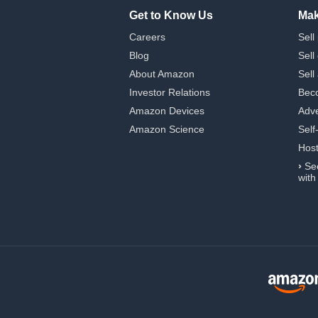
Get to Know Us
Mak
Careers
Sell
Blog
Sell
About Amazon
Sell
Investor Relations
Beco
Amazon Devices
Adve
Amazon Science
Self
Hos
›
Se
with