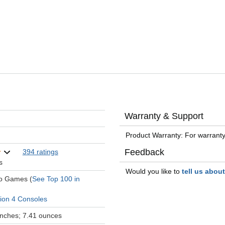
Warranty & Support
Product Warranty: For warranty
Feedback
394 ratings
s
Would you like to
tell us abou
eo Games (
See Top 100 in
tion 4 Consoles
 inches; 7.41 ounces