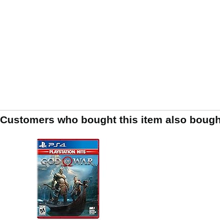
Customers who bought this item also bough