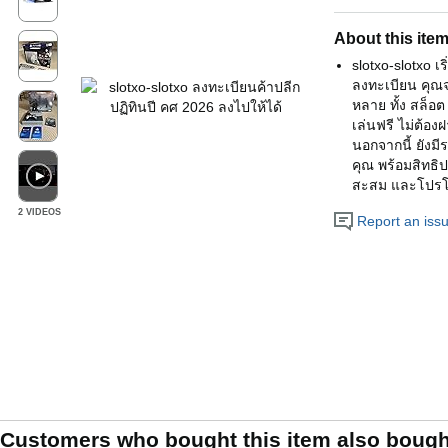
About this ite
slotxo-slotxo เ
ลงทะเบียน คุณจ
หลาย ทั้ง สล็อ
เล่นฟรี ไม่ต้อง
นอกจากนี้ ยังม
คุณ พร้อมสิทธิ
สะสม และโปรโม
2 VIDEOS
Report an issue
Customers who bought this item also bough