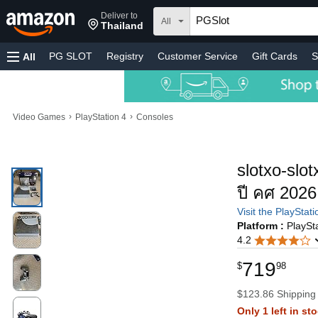
Deliver to
All
Thailand
PG SLOT
Registry
Customer Service
Gift Cards
S
All
›
›
Video Games
PlayStation 4
Consoles
slotxo-slo
ปี คศ 2026
Visit the PlayStat
Platform :
PlaySt
4.2
719
$
98
$123.86 Shipping
Only 1 left in st