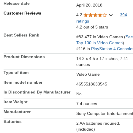
Release date
April 20, 2018
Customer Reviews
4.2
394
ratings
4.2 out of 5 stars
Best Sellers Rank
#83,477 in Video Games (
See
Top 100 in Video Games
)
#116 in
PlayStation 4 Console
Product Dimensions
14.3 x 4.5 x 17 inches; 7.41
ounces
Type of item
Video Game
Item model number
4655518633545
Is Discontinued By Manufacturer
No
Item Weight
7.4 ounces
Manufacturer
Sony Computer Entertainmen
Batteries
2 AA batteries required.
(included)