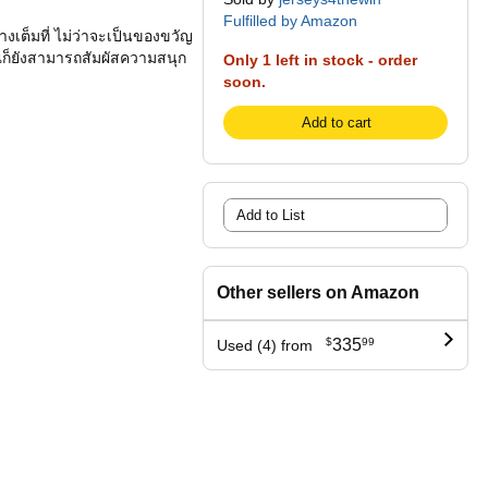
Fulfilled by Amazon
งเต็มที่ ไม่ว่าจะเป็นของขวัญ
ุณก็ยังสามารถสัมผัสความสนุก
Only 1 left in stock - order
soon.
Add to cart
Add to List
Other sellers on Amazon
$
335
99
Used (4) from