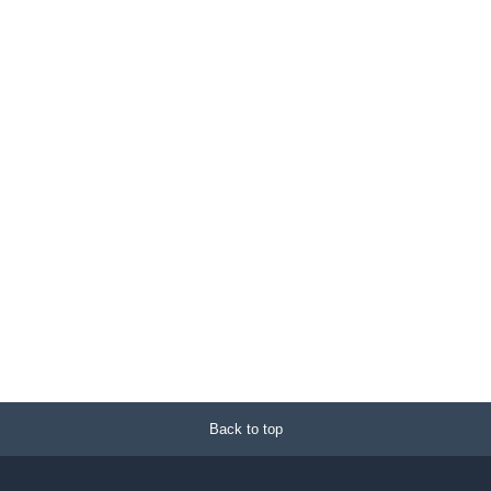
Back to top