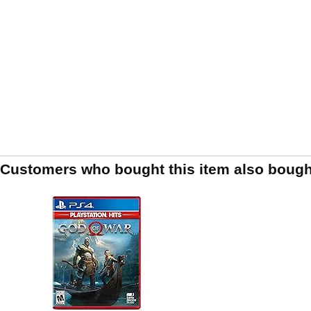
Customers who bought this item also bough