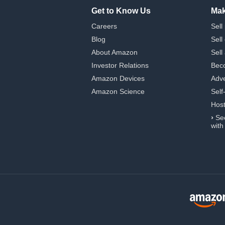
Get to Know Us
Mak
Careers
Sell
Blog
Sell
About Amazon
Sell
Investor Relations
Beco
Amazon Devices
Adve
Amazon Science
Self
Hos
›
Se
with