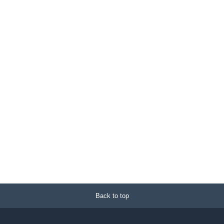
Back to top