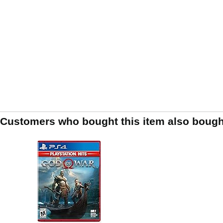
Customers who bought this item also bough