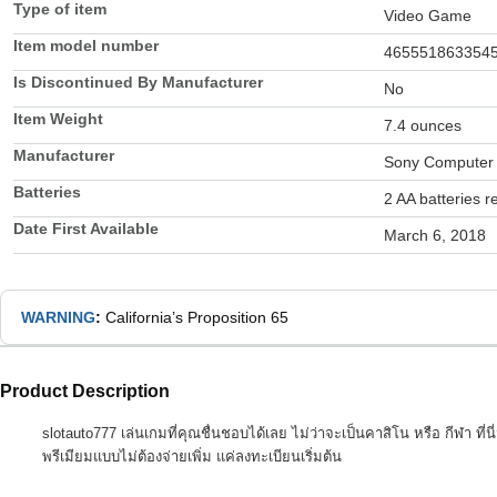
Type of item
Video Game
Item model number
465551863354
Is Discontinued By Manufacturer
No
Item Weight
7.4 ounces
Manufacturer
Sony Computer 
Batteries
2 AA batteries r
Date First Available
March 6, 2018
WARNING
:
California’s Proposition 65
Product Description
slotauto777 เล่นเกมที่คุณชื่นชอบได้เลย ไม่ว่าจะเป็นคาสิโน หรือ กีฬา ที่
พรีเมียมแบบไม่ต้องจ่ายเพิ่ม แค่ลงทะเบียนเริ่มต้น