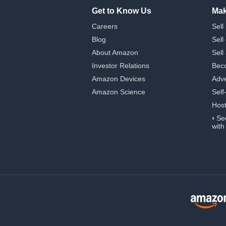
Get to Know Us
Mak
Careers
Sell
Blog
Sell
About Amazon
Sell
Investor Relations
Beco
Amazon Devices
Adve
Amazon Science
Self
Hos
›
Se
with