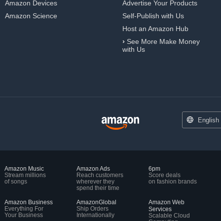
Amazon Devices
Advertise Your Products
Amazon Science
Self-Publish with Us
Host an Amazon Hub
›
See More Make Money
with Us
English
Amazon Music
Amazon Ads
6pm
Stream millions
Reach customers
Score deals
of songs
wherever they
on fashion brands
spend their time
Amazon Business
AmazonGlobal
Amazon Web
Everything For
Ship Orders
Services
Your Business
Internationally
Scalable Cloud