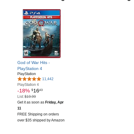
God of War Hits -
PlayStation 4
PlayStation
11,442
PlayStation 4
-18%
16
$
43
List:
$19.99
Get it as soon as
Friday, Apr
11
FREE Shipping on orders
over $35 shipped by Amazon