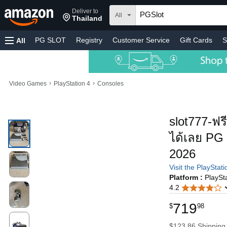
Deliver to
All
Thailand
PG SLOT
Registry
Customer Service
Gift Cards
S
All
›
›
Video Games
PlayStation 4
Consoles
slot777-ฟร
ได้เลย PG 
2026
Visit the PlayStat
Platform :
PlaySt
4.2
719
$
98
$123.86 Shipping