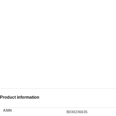
Product information
ASIN
B030236635