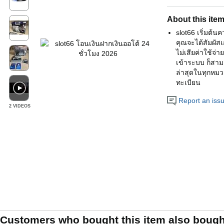
About this ite
slot66 เริ่มต้
คุณจะได้สัมผัส
ไม่เสียค่าใช้จ่
เข้าระบบ ก็สาม
ล่าสุดในทุกหมว
ทะเบียน
Report an issue
2 VIDEOS
Customers who bought this item also bough