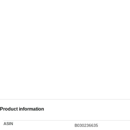
Product information
ASIN
B030236635