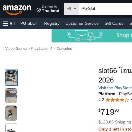
Deliver to
All
Thailand
PG SLOT
Registry
Customer Service
Gift Cards
S
All
›
›
Video Games
PlayStation 4
Consoles
slot66 โอน
2026
Visit the PlayStat
Platform :
PlaySt
4.2
719
$
98
$123.86 Shipping
Only 1 left in st