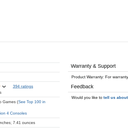
Warranty & Support
Product Warranty: For warranty
Feedback
394 ratings
s
Would you like to
tell us abou
eo Games (
See Top 100 in
tion 4 Consoles
 inches; 7.41 ounces