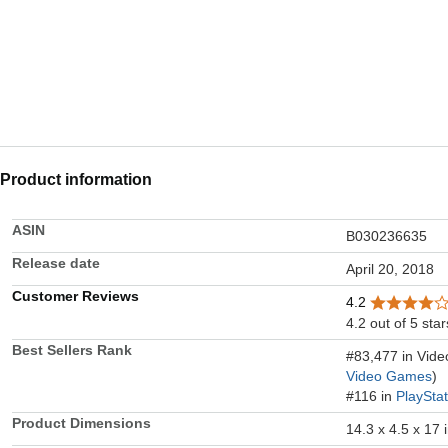
Product information
ASIN
B030236635
Release date
April 20, 2018
Customer Reviews
4.2
4.2 out of 5 star
Best Sellers Rank
#83,477 in Vid
Video Games
)
#116 in
PlaySta
Product Dimensions
14.3 x 4.5 x 17