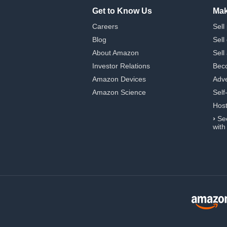
Get to Know Us
Mak
Careers
Sell
Blog
Sell
About Amazon
Sell
Investor Relations
Beco
Amazon Devices
Adve
Amazon Science
Self
Hos
›
Se
with