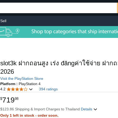
Sell
slot3k ฝากถอนสูง เร่ง đăngค่าใช้จ่าย ฝากถอ
2026
Visit the PlayStation Store
Platform :
PlayStation 4
4.2
394 ratings
719
$
98
$123.86 Shipping & Import Charges to Thailand
Details
Only 1 left in stock - order soon.