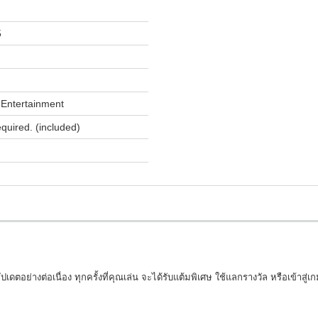
5
Entertainment
equired. (included)
ปเดตอย่างต่อเนื่อง ทุกครั้งที่คุณเล่น จะได้รับแต้มพิเศษ ใช้แลกรางวัล หรือเข้าสู่เ