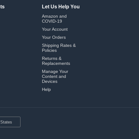
ts
Let Us Help You
Amazon and
COVID-19
Your Account
Your Orders
Shipping Rates &
Policies
Returns &
Replacements
Manage Your
Content and
Devices
Help
 States