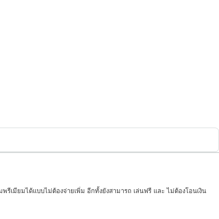
กมพรีเมียมได้แบบไม่ต้องจ่ายเพิ่ม อีกทั้งยังสามารถ เล่นฟรี และ ไม่ต้องโอนเงิน