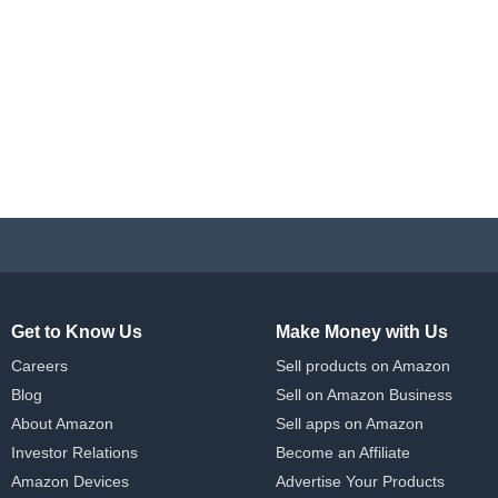
Get to Know Us
Make Money with Us
Careers
Sell products on Amazon
Blog
Sell on Amazon Business
About Amazon
Sell apps on Amazon
Investor Relations
Become an Affiliate
Amazon Devices
Advertise Your Products