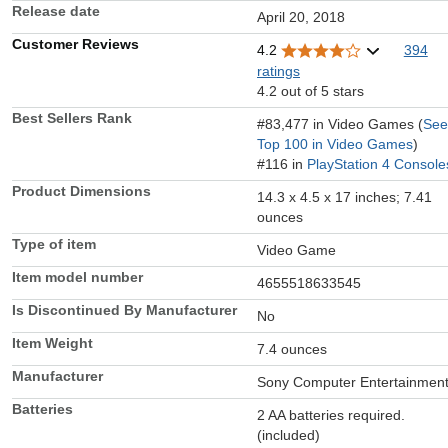
Release date
April 20, 2018
Customer Reviews
4.2
394
ratings
4.2 out of 5 stars
Best Sellers Rank
#83,477 in Video Games (
See
Top 100 in Video Games
)
#116 in
PlayStation 4 Console
Product Dimensions
14.3 x 4.5 x 17 inches; 7.41
ounces
Type of item
Video Game
Item model number
4655518633545
Is Discontinued By Manufacturer
No
Item Weight
7.4 ounces
Manufacturer
Sony Computer Entertainmen
Batteries
2 AA batteries required.
(included)