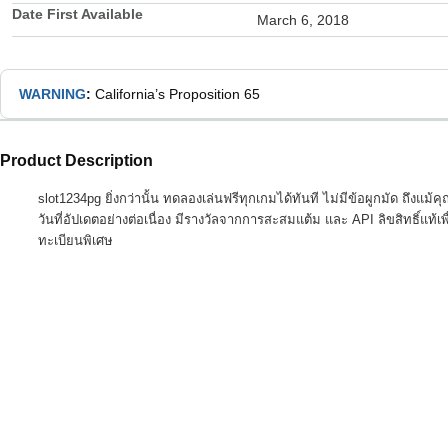
Date First Available
March 6, 2018
WARNING
:
California’s Proposition 65
Product Description
slot1234pg ยิ่งกว่านั้น ทดลองเล่นฟรีทุกเกมได้ทันที ไม่มีข้อผูกมัด ถึงแม้
วันที่อัปเดตอย่างต่อเนื่อง มีรางวัลจากการสะสมแต้ม และ API ลิขสิทธิ์แ
ทะเบียนพิเศษ