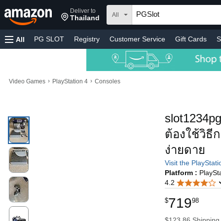
Deliver to
All
Thailand
PG SLOT
Registry
Customer Service
Gift Cards
S
All
›
›
Video Games
PlayStation 4
Consoles
slot1234pg
ต้องใช้วิธ
ง่ายดาย
Visit the PlayStat
Platform :
PlaySt
4.2
719
$
98
$123.86 Shipping