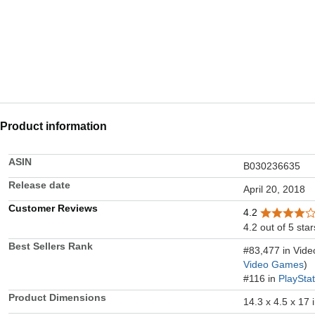
Product information
ASIN
B030236635
Release date
April 20, 2018
Customer Reviews
4.2
4.2 out of 5 star
Best Sellers Rank
#83,477 in Vid
Video Games
)
#116 in
PlaySta
Product Dimensions
14.3 x 4.5 x 17