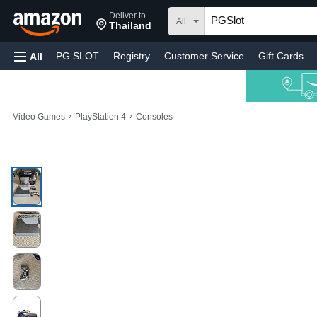
Deliver to
All
Thailand
PG SLOT
Registry
Customer Service
Gift Cards
All
›
›
Video Games
PlayStation 4
Consoles