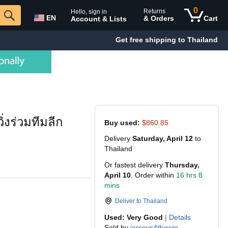
0
Returns
Hello, sign in
EN
& Orders
Cart
Account & Lists
Get free shipping to Thailand
ิ่งร่วมทีมลีก
Buy used:
$860.85
Delivery
Saturday, April 12
to
Thailand
Or fastest delivery
Thursday,
April 10
. Order within
16 hrs 8
mins
Deliver to
Thailand
Used: Very Good
|
Details
Sold by
jerseys4thewin