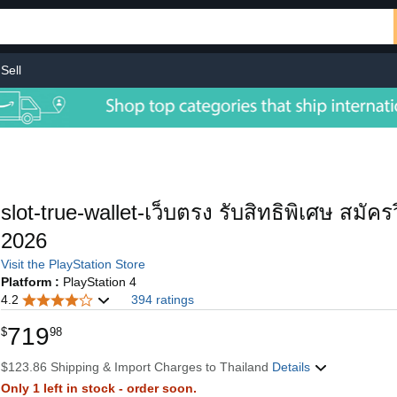
Sell
slot-true-wallet-เว็บตรง รับสิทธิพิเศษ สมัครว
2026
Visit the PlayStation Store
Platform :
PlayStation 4
4.2
394 ratings
719
$
98
$123.86 Shipping & Import Charges to Thailand
Details
Only 1 left in stock - order soon.