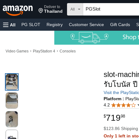
Deliver to
All
Thailand
PG SLOT
Registry
Customer Service
Gift Cards
S
All
›
›
Video Games
PlayStation 4
Consoles
slot-machi
รับโบนัส ป
Visit the PlayStat
Platform :
PlaySt
4.2
719
$
98
$123.86 Shipping
Only 1 left in st