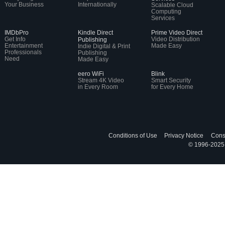
Your Business
Internationally
Scalable Cloud
Computing
Services
IMDbPro
Kindle Direct
Prime Video Direct
Get Info
Video Distribution
Publishing
Entertainment
Made Easy
Indie Digital & Print
Professionals
Publishing
Need
Made Easy
eero WiFi
Blink
Stream 4K Video
Smart Security
in Every Room
for Every Home
Conditions of Use
Privacy Notice
Cons
© 1996-2025, 