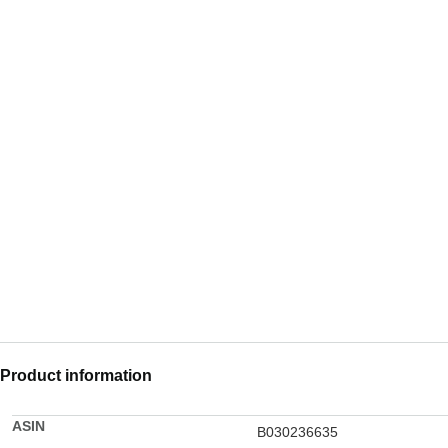
Product information
ASIN
B030236635