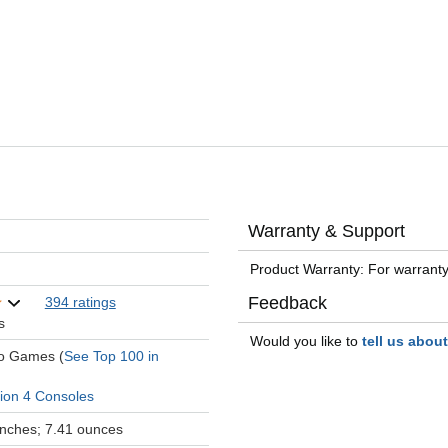
Warranty & Support
Product Warranty: For warranty
Feedback
394 ratings
s
Would you like to
tell us abou
eo Games (
See Top 100 in
tion 4 Consoles
 inches; 7.41 ounces