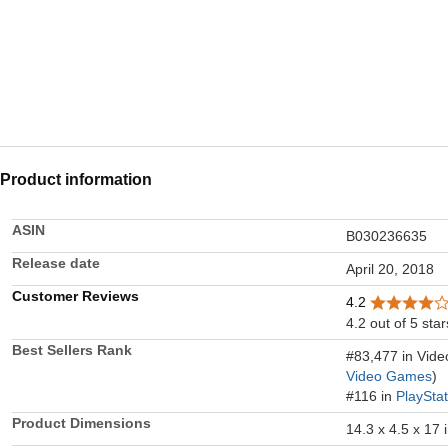
Product information
ASIN
B030236635
Release date
April 20, 2018
Customer Reviews
4.2
4.2 out of 5 star
Best Sellers Rank
#83,477 in Vid
Video Games
)
#116 in
PlaySta
Product Dimensions
14.3 x 4.5 x 17