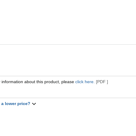
 information about this product, please
click here.
[PDF ]
t a lower price?