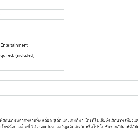
5
Entertainment
equired. (included)
สัมผัสกับเกมหลากหลายทั้ง สล็อต รูเล็ต และเกมกีฬา โดยที่ไม่เสียเงินสักบาท เพีย
ะโยชน์อย่างเต็มที่ ไม่ว่าจะเป็นของขวัญแต้มสะสม หรือโปรโมชั่นรายสัปดาห์ที่อั