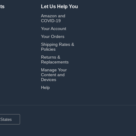
ts
Let Us Help You
Amazon and
COVID-19
Your Account
Your Orders
Shipping Rates &
Policies
Returns &
Replacements
Manage Your
Content and
Devices
Help
 States