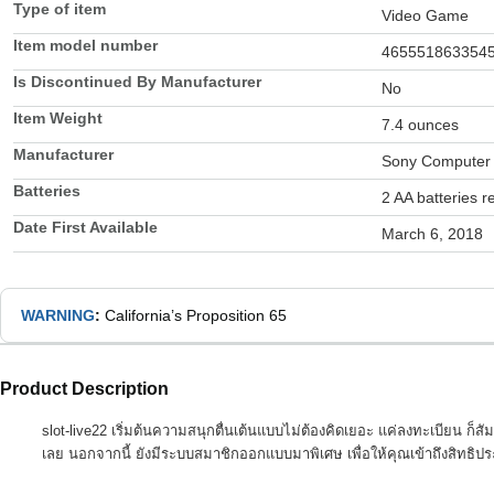
Type of item
Video Game
Item model number
465551863354
Is Discontinued By Manufacturer
No
Item Weight
7.4 ounces
Manufacturer
Sony Computer 
Batteries
2 AA batteries r
Date First Available
March 6, 2018
WARNING
:
California’s Proposition 65
Product Description
slot-live22 เริ่มต้นความสนุกตื่นเต้นแบบไม่ต้องคิดเยอะ แค่ลงทะเบียน ก็
เลย นอกจากนี้ ยังมีระบบสมาชิกออกแบบมาพิเศษ เพื่อให้คุณเข้าถึงสิทธิปร