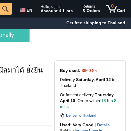
0
Returns
Hello, sign in
EN
& Orders
Cart
Account & Lists
Get free shipping to Thailand
ัสมาได้ ยั่งยืน
Buy used:
$860.85
Delivery
Saturday, April 12
to
Thailand
Or fastest delivery
Thursday,
April 10
. Order within
16 hrs 8
mins
Deliver to
Thailand
Used: Very Good
|
Details
Sold by
jerseys4thewin