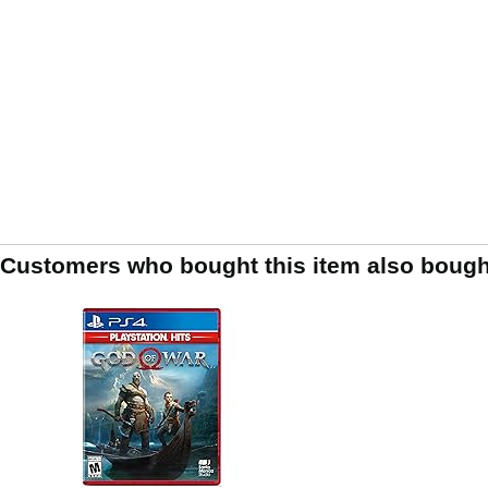
Customers who bought this item also bough