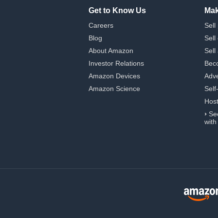
Get to Know Us
Mak
Careers
Sell
Blog
Sell
About Amazon
Sell
Investor Relations
Beco
Amazon Devices
Adve
Amazon Science
Self
Hos
›
Se
with