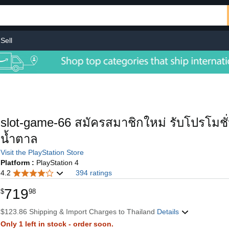
Sell
slot-game-66 สมัครสมาชิกใหม่ รับโปรโมชั่
น้ำตาล
Visit the PlayStation Store
Platform :
PlayStation 4
4.2
394 ratings
719
$
98
$123.86 Shipping & Import Charges to Thailand
Details
Only 1 left in stock - order soon.