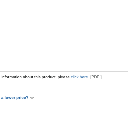
 information about this product, please
click here.
[PDF ]
t a lower price?