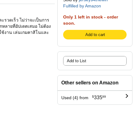
Fulfilled by Amazon
Only 1 left in stock - order
ะรวดเร็ว ไม่ว่าจะเป็นการ
soon.
หลายที่อัปเดตเสมอ ไม่ต้อง
ใช้งาน เล่นเกมคาสิโนและ
Add to cart
Add to List
Other sellers on Amazon
$
335
99
Used (4) from