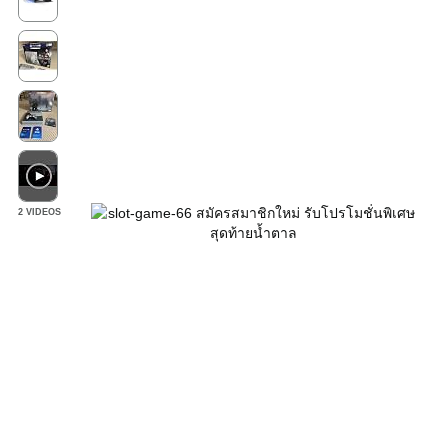
2 VIDEOS