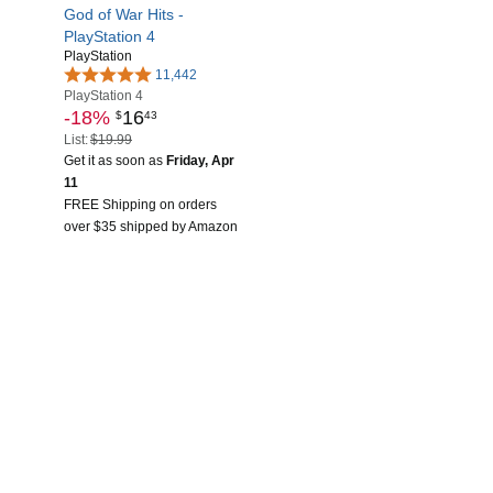
God of War Hits -
PlayStation 4
PlayStation
11,442
PlayStation 4
-18%
16
$
43
List:
$19.99
Get it as soon as
Friday, Apr
11
FREE Shipping on orders
over $35 shipped by Amazon